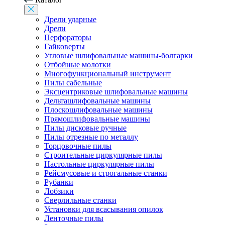
Дрели ударные
Дрели
Перфораторы
Гайковерты
Угловые шлифовальные машины-болгарки
Отбойные молотки
Многофункциональный инструмент
Пилы сабельные
Эксцентриковые шлифовальные машины
Дельташлифовальные машины
Плоскошлифовальные машины
Прямошлифовальные машины
Пилы дисковые ручные
Пилы отрезные по металлу
Торцовочные пилы
Строительные циркулярные пилы
Настольные циркулярные пилы
Рейсмусовые и строгальные станки
Рубанки
Лобзики
Сверлильные станки
Установки для всасывания опилок
Ленточные пилы