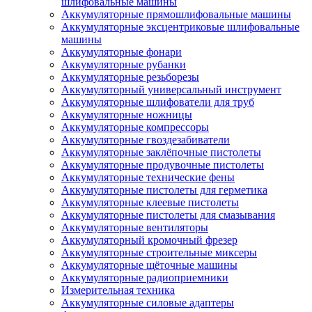
шлифовальные машины
Аккумуляторные прямошлифовальные машины
Аккумуляторные эксцентриковые шлифовальные
машины
Аккумуляторные фонари
Аккумуляторные рубанки
Аккумуляторные резьборезы
Аккумуляторный универсальный инструмент
Аккумуляторные шлифователи для труб
Аккумуляторные ножницы
Аккумуляторные компрессоры
Аккумуляторные гвоздезабиватели
Аккумуляторные заклёпочные пистолеты
Аккумуляторные продувочные пистолеты
Аккумуляторные технические фены
Аккумуляторные пистолеты для герметика
Аккумуляторные клеевые пистолеты
Аккумуляторные пистолеты для смазывания
Аккумуляторные вентиляторы
Аккумуляторный кромочный фрезер
Аккумуляторные строительные миксеры
Аккумуляторные щёточные машины
Аккумуляторные радиоприемники
Измерительная техника
Аккумуляторные силовые адаптеры