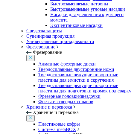
Быстрозаменяемые патроны
Быстрозаменяемые угловые насадки
Насадки для увеличения крутящего
момента
Эксцентриковые насадки
Средства защиты
Сувенирная продукция
Универсальные принадлежности
Фрезерование
Фрезерование
Алмазные фрезерные диски
Твердосплавные двусторонние ножи
Твердосплавные режущие поворотные
пластины для зачистки и скругления
Твердосплавные режущие поворотные
пластины для подготовки кромок под сварку
Фрезерные головки/звездочки
Фрезы из твердых сплавов
Хранение и перевозка
Хранение и перевозка
Пластиковые кофры
Система metaBOX