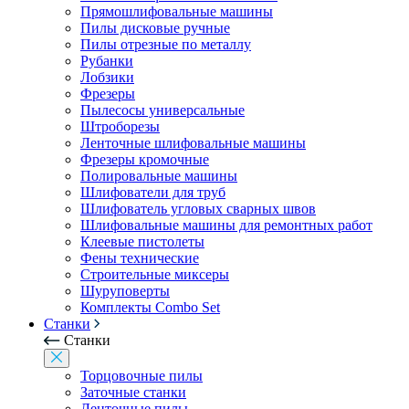
Прямошлифовальные машины
Пилы дисковые ручные
Пилы отрезные по металлу
Рубанки
Лобзики
Фрезеры
Пылесосы универсальные
Штроборезы
Ленточные шлифовальные машины
Фрезеры кромочные
Полировальные машины
Шлифователи для труб
Шлифователь угловых сварных швов
Шлифовальные машины для ремонтных работ
Клеевые пистолеты
Фены технические
Строительные миксеры
Шуруповерты
Комплекты Combo Set
Станки
Станки
Торцовочные пилы
Заточные станки
Ленточные пилы