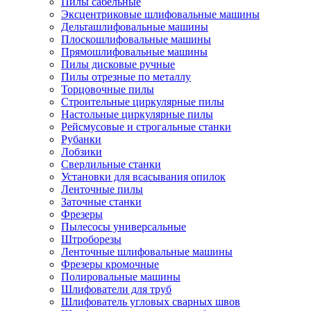
Пилы сабельные
Эксцентриковые шлифовальные машины
Дельташлифовальные машины
Плоскошлифовальные машины
Прямошлифовальные машины
Пилы дисковые ручные
Пилы отрезные по металлу
Торцовочные пилы
Строительные циркулярные пилы
Настольные циркулярные пилы
Рейсмусовые и строгальные станки
Рубанки
Лобзики
Сверлильные станки
Установки для всасывания опилок
Ленточные пилы
Заточные станки
Фрезеры
Пылесосы универсальные
Штроборезы
Ленточные шлифовальные машины
Фрезеры кромочные
Полировальные машины
Шлифователи для труб
Шлифователь угловых сварных швов