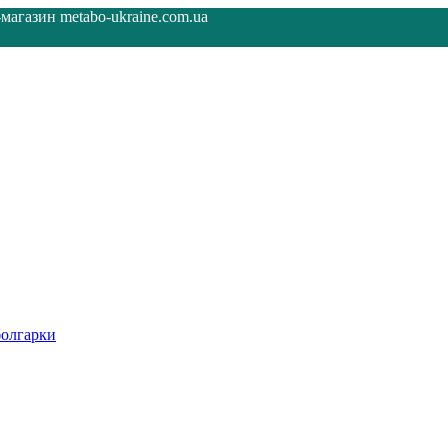
агазин metabo-ukraine.com.ua
олгарки