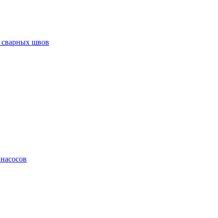
 сварных швов
 насосов