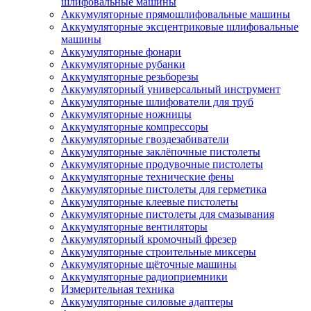
шлифовальные машины
Аккумуляторные прямошлифовальные машины
Аккумуляторные эксцентриковые шлифовальные
машины
Аккумуляторные фонари
Аккумуляторные рубанки
Аккумуляторные резьборезы
Аккумуляторный универсальный инструмент
Аккумуляторные шлифователи для труб
Аккумуляторные ножницы
Аккумуляторные компрессоры
Аккумуляторные гвоздезабиватели
Аккумуляторные заклёпочные пистолеты
Аккумуляторные продувочные пистолеты
Аккумуляторные технические фены
Аккумуляторные пистолеты для герметика
Аккумуляторные клеевые пистолеты
Аккумуляторные пистолеты для смазывания
Аккумуляторные вентиляторы
Аккумуляторный кромочный фрезер
Аккумуляторные строительные миксеры
Аккумуляторные щёточные машины
Аккумуляторные радиоприемники
Измерительная техника
Аккумуляторные силовые адаптеры