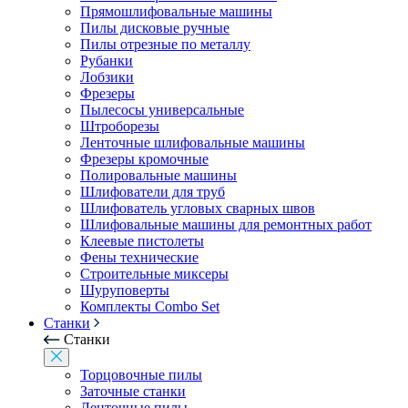
Прямошлифовальные машины
Пилы дисковые ручные
Пилы отрезные по металлу
Рубанки
Лобзики
Фрезеры
Пылесосы универсальные
Штроборезы
Ленточные шлифовальные машины
Фрезеры кромочные
Полировальные машины
Шлифователи для труб
Шлифователь угловых сварных швов
Шлифовальные машины для ремонтных работ
Клеевые пистолеты
Фены технические
Строительные миксеры
Шуруповерты
Комплекты Combo Set
Станки
Станки
Торцовочные пилы
Заточные станки
Ленточные пилы