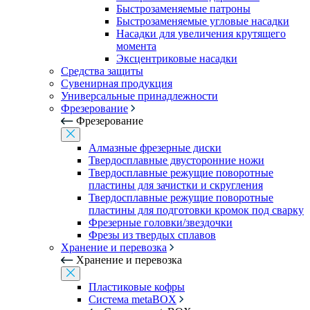
Быстрозаменяемые патроны
Быстрозаменяемые угловые насадки
Насадки для увеличения крутящего
момента
Эксцентриковые насадки
Средства защиты
Сувенирная продукция
Универсальные принадлежности
Фрезерование
Фрезерование
Алмазные фрезерные диски
Твердосплавные двусторонние ножи
Твердосплавные режущие поворотные
пластины для зачистки и скругления
Твердосплавные режущие поворотные
пластины для подготовки кромок под сварку
Фрезерные головки/звездочки
Фрезы из твердых сплавов
Хранение и перевозка
Хранение и перевозка
Пластиковые кофры
Система metaBOX