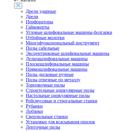
Дрели ударные
Дрели
Перфораторы
Гайковерты
Угловые шлифовальные машины-болгарки
Отбойные молотки
Многофункциональный инструмент
Пилы сабельные
Эксцентриковые шлифовальные машины
Дельташлифовальные машины
Плоскошлифовальные машины
Прямошлифовальные машины
Пилы дисковые ручные
Пилы отрезные по металлу
Торцовочные пилы
Строительные циркулярные пилы
Настольные циркулярные пилы
Рейсмусовые и строгальные станки
Рубанки
Лобзики
Сверлильные станки
Установки для всасывания опилок
Ленточные пилы