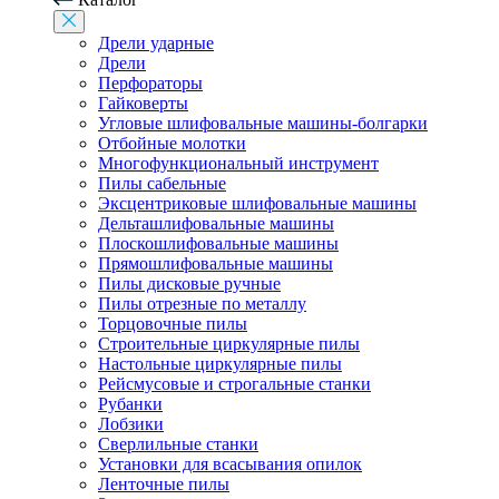
Дрели ударные
Дрели
Перфораторы
Гайковерты
Угловые шлифовальные машины-болгарки
Отбойные молотки
Многофункциональный инструмент
Пилы сабельные
Эксцентриковые шлифовальные машины
Дельташлифовальные машины
Плоскошлифовальные машины
Прямошлифовальные машины
Пилы дисковые ручные
Пилы отрезные по металлу
Торцовочные пилы
Строительные циркулярные пилы
Настольные циркулярные пилы
Рейсмусовые и строгальные станки
Рубанки
Лобзики
Сверлильные станки
Установки для всасывания опилок
Ленточные пилы