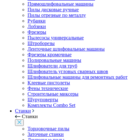
Прямошлифовальные машины
Пилы дисковые ручные
Пилы отрезные по металлу
Рубанки
Лобзики
Фрезеры
Пылесосы универсальные
Штроборезы
Ленточные шлифовальные машины
Фрезеры кромочные
Полировальные машины
Шлифователи для труб
Шлифователь угловых сварных швов
Шлифовальные машины для ремонтных работ
Клеевые пистолеты
Фены технические
Строительные миксеры
Шуруповерты
Комплекты Combo Set
Станки
Станки
Торцовочные пилы
Заточные станки
Ленточные пилы