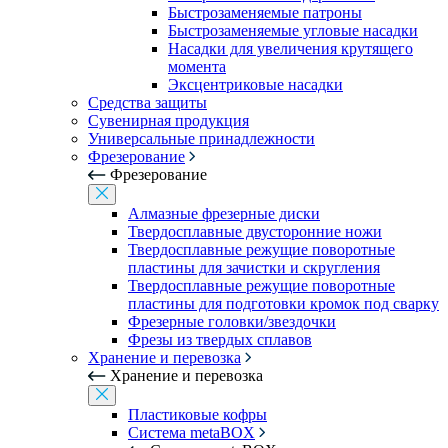
Быстрозаменяемые патроны
Быстрозаменяемые угловые насадки
Насадки для увеличения крутящего
момента
Эксцентриковые насадки
Средства защиты
Сувенирная продукция
Универсальные принадлежности
Фрезерование
Фрезерование
Алмазные фрезерные диски
Твердосплавные двусторонние ножи
Твердосплавные режущие поворотные
пластины для зачистки и скругления
Твердосплавные режущие поворотные
пластины для подготовки кромок под сварку
Фрезерные головки/звездочки
Фрезы из твердых сплавов
Хранение и перевозка
Хранение и перевозка
Пластиковые кофры
Система metaBOX