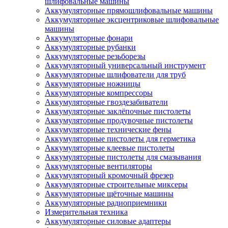
шлифовальные машины
Аккумуляторные прямошлифовальные машины
Аккумуляторные эксцентриковые шлифовальные
машины
Аккумуляторные фонари
Аккумуляторные рубанки
Аккумуляторные резьборезы
Аккумуляторный универсальный инструмент
Аккумуляторные шлифователи для труб
Аккумуляторные ножницы
Аккумуляторные компрессоры
Аккумуляторные гвоздезабиватели
Аккумуляторные заклёпочные пистолеты
Аккумуляторные продувочные пистолеты
Аккумуляторные технические фены
Аккумуляторные пистолеты для герметика
Аккумуляторные клеевые пистолеты
Аккумуляторные пистолеты для смазывания
Аккумуляторные вентиляторы
Аккумуляторный кромочный фрезер
Аккумуляторные строительные миксеры
Аккумуляторные щёточные машины
Аккумуляторные радиоприемники
Измерительная техника
Аккумуляторные силовые адаптеры