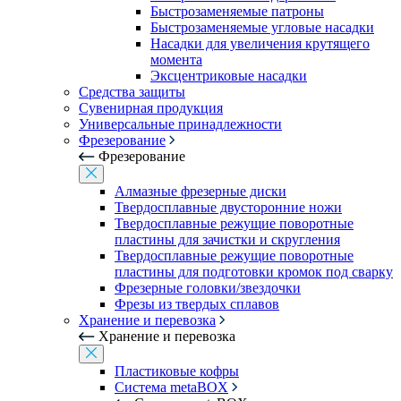
Быстрозаменяемые патроны
Быстрозаменяемые угловые насадки
Насадки для увеличения крутящего
момента
Эксцентриковые насадки
Средства защиты
Сувенирная продукция
Универсальные принадлежности
Фрезерование
Фрезерование
Алмазные фрезерные диски
Твердосплавные двусторонние ножи
Твердосплавные режущие поворотные
пластины для зачистки и скругления
Твердосплавные режущие поворотные
пластины для подготовки кромок под сварку
Фрезерные головки/звездочки
Фрезы из твердых сплавов
Хранение и перевозка
Хранение и перевозка
Пластиковые кофры
Система metaBOX