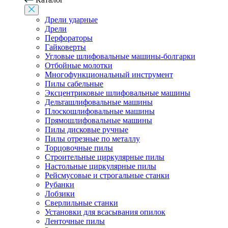
Дрели ударные
Дрели
Перфораторы
Гайковерты
Угловые шлифовальные машины-болгарки
Отбойные молотки
Многофункциональный инструмент
Пилы сабельные
Эксцентриковые шлифовальные машины
Дельташлифовальные машины
Плоскошлифовальные машины
Прямошлифовальные машины
Пилы дисковые ручные
Пилы отрезные по металлу
Торцовочные пилы
Строительные циркулярные пилы
Настольные циркулярные пилы
Рейсмусовые и строгальные станки
Рубанки
Лобзики
Сверлильные станки
Установки для всасывания опилок
Ленточные пилы