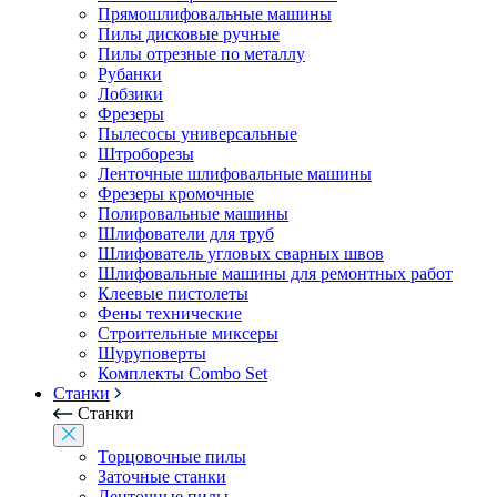
Прямошлифовальные машины
Пилы дисковые ручные
Пилы отрезные по металлу
Рубанки
Лобзики
Фрезеры
Пылесосы универсальные
Штроборезы
Ленточные шлифовальные машины
Фрезеры кромочные
Полировальные машины
Шлифователи для труб
Шлифователь угловых сварных швов
Шлифовальные машины для ремонтных работ
Клеевые пистолеты
Фены технические
Строительные миксеры
Шуруповерты
Комплекты Combo Set
Станки
Станки
Торцовочные пилы
Заточные станки
Ленточные пилы