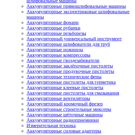
шлифовальные машины
Аккумуляторные прямошлифовальные машины
Аккумуляторные эксцентриковые шлифовальные
машины
Аккумуляторные фонари
Аккумуляторные рубанки
Аккумуляторные резьборезы
Аккумуляторный универсальный инструмент
Аккумуляторные шлифователи для труб
Аккумуляторные ножницы
Аккумуляторные компрессоры
Аккумуляторные гвоздезабиватели
Аккумуляторные заклёпочные пистолеты
Аккумуляторные продувочные пистолеты
Аккумуляторные технические фены
Аккумуляторные пистолеты для герметика
Аккумуляторные клеевые пистолеты
Аккумуляторные пистолеты для смазывания
Аккумуляторные вентиляторы
Аккумуляторный кромочный фрезер
Аккумуляторные строительные миксеры
Аккумуляторные щёточные машины
Аккумуляторные радиоприемники
Измерительная техника
Аккумуляторные силовые адаптеры