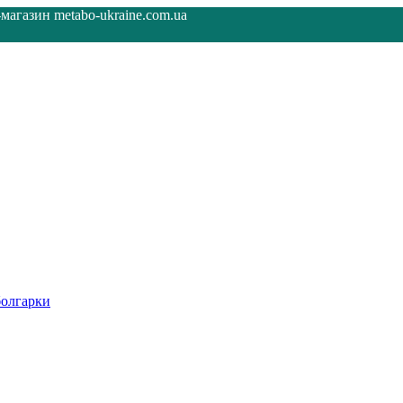
агазин metabo-ukraine.com.ua
олгарки