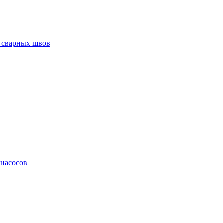
 сварных швов
 насосов