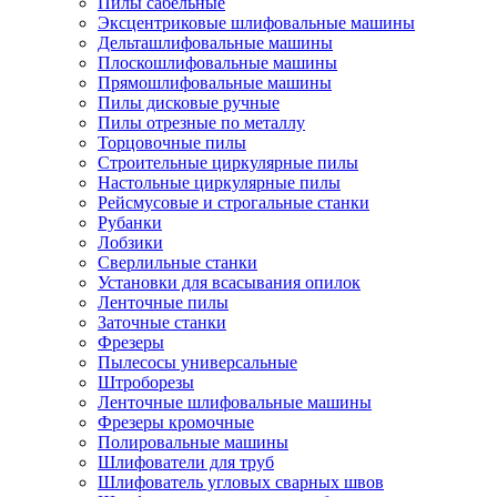
Пилы сабельные
Эксцентриковые шлифовальные машины
Дельташлифовальные машины
Плоскошлифовальные машины
Прямошлифовальные машины
Пилы дисковые ручные
Пилы отрезные по металлу
Торцовочные пилы
Строительные циркулярные пилы
Настольные циркулярные пилы
Рейсмусовые и строгальные станки
Рубанки
Лобзики
Сверлильные станки
Установки для всасывания опилок
Ленточные пилы
Заточные станки
Фрезеры
Пылесосы универсальные
Штроборезы
Ленточные шлифовальные машины
Фрезеры кромочные
Полировальные машины
Шлифователи для труб
Шлифователь угловых сварных швов