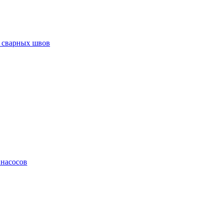
 сварных швов
 насосов