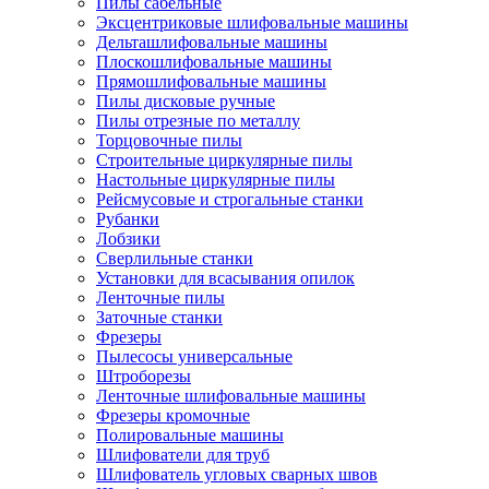
Пилы сабельные
Эксцентриковые шлифовальные машины
Дельташлифовальные машины
Плоскошлифовальные машины
Прямошлифовальные машины
Пилы дисковые ручные
Пилы отрезные по металлу
Торцовочные пилы
Строительные циркулярные пилы
Настольные циркулярные пилы
Рейсмусовые и строгальные станки
Рубанки
Лобзики
Сверлильные станки
Установки для всасывания опилок
Ленточные пилы
Заточные станки
Фрезеры
Пылесосы универсальные
Штроборезы
Ленточные шлифовальные машины
Фрезеры кромочные
Полировальные машины
Шлифователи для труб
Шлифователь угловых сварных швов