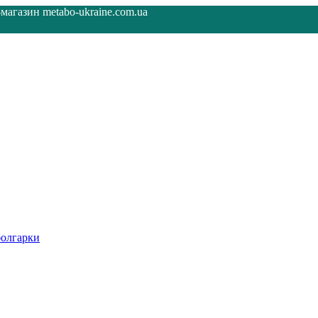
агазин metabo-ukraine.com.ua
олгарки