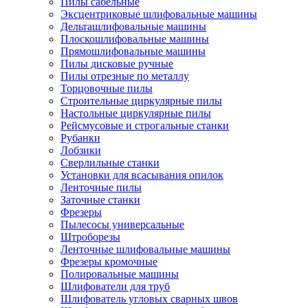
Пилы сабельные
Эксцентриковые шлифовальные машины
Дельташлифовальные машины
Плоскошлифовальные машины
Прямошлифовальные машины
Пилы дисковые ручные
Пилы отрезные по металлу
Торцовочные пилы
Строительные циркулярные пилы
Настольные циркулярные пилы
Рейсмусовые и строгальные станки
Рубанки
Лобзики
Сверлильные станки
Установки для всасывания опилок
Ленточные пилы
Заточные станки
Фрезеры
Пылесосы универсальные
Штроборезы
Ленточные шлифовальные машины
Фрезеры кромочные
Полировальные машины
Шлифователи для труб
Шлифователь угловых сварных швов