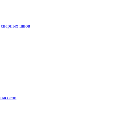
 сварных швов
 насосов