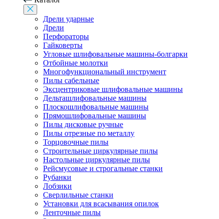
Дрели ударные
Дрели
Перфораторы
Гайковерты
Угловые шлифовальные машины-болгарки
Отбойные молотки
Многофункциональный инструмент
Пилы сабельные
Эксцентриковые шлифовальные машины
Дельташлифовальные машины
Плоскошлифовальные машины
Прямошлифовальные машины
Пилы дисковые ручные
Пилы отрезные по металлу
Торцовочные пилы
Строительные циркулярные пилы
Настольные циркулярные пилы
Рейсмусовые и строгальные станки
Рубанки
Лобзики
Сверлильные станки
Установки для всасывания опилок
Ленточные пилы