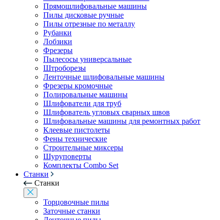
Прямошлифовальные машины
Пилы дисковые ручные
Пилы отрезные по металлу
Рубанки
Лобзики
Фрезеры
Пылесосы универсальные
Штроборезы
Ленточные шлифовальные машины
Фрезеры кромочные
Полировальные машины
Шлифователи для труб
Шлифователь угловых сварных швов
Шлифовальные машины для ремонтных работ
Клеевые пистолеты
Фены технические
Строительные миксеры
Шуруповерты
Комплекты Combo Set
Станки
Станки
Торцовочные пилы
Заточные станки
Ленточные пилы