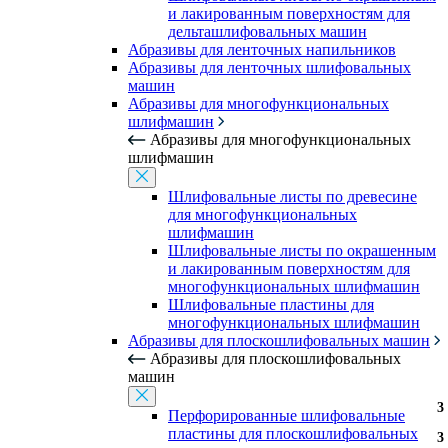
и лакированным поверхностям для
дельташлифовальных машин
Абразивы для ленточных напильников
Абразивы для ленточных шлифовальных
машин
Абразивы для многофункциональных
шлифмашин
Абразивы для многофункциональных
шлифмашин
Шлифовальные листы по древесине
для многофункциональных
шлифмашин
Шлифовальные листы по окрашенным
и лакированным поверхностям для
многофункциональных шлифмашин
Шлифовальные пластины для
многофункциональных шлифмашин
Абразивы для плоскошлифовальных машин
Абразивы для плоскошлифовальных
машин
3
3
3
Перфорированные шлифовальные
пластины для плоскошлифовальных
3
3
3