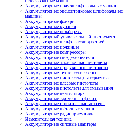
шлифовальные машины
Аккумуляторные прямошлифовальные машины
Аккумуляторные эксцентриковые шлифовальные
машины
Аккумуляторные фонари
Аккумуляторные рубанки
Аккумуляторные резьборезы
Аккумуляторный универсальный инструмент
Аккумуляторные шлифователи для труб
Аккумуляторные ножницы
Аккумуляторные компрессоры
Аккумуляторные гвоздезабиватели
Аккумуляторные заклёпочные пистолеты
Аккумуляторные продувочные пистолеты
Аккумуляторные технические фены
Аккумуляторные пистолеты для герметика
Аккумуляторные клеевые пистолеты
Аккумуляторные пистолеты для смазывания
Аккумуляторные вентиляторы
Аккумуляторный кромочный фрезер
Аккумуляторные строительные миксеры
Аккумуляторные щёточные машины
Аккумуляторные радиоприемники
Измерительная техника
Аккумуляторные силовые адаптеры