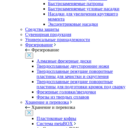
Быстрозаменяемые патроны
Быстрозаменяемые угловые насадки
Насадки для увеличения крутящего
момента
Эксцентриковые насадки
Средства защиты
Сувенирная продукция
Универсальные принадлежности
Фрезерование
Фрезерование
Алмазные фрезерные диски
Твердосплавные двусторонние ножи
Твердосплавные режущие поворотные
пластины для зачистки и скругления
Твердосплавные режущие поворотные
пластины для подготовки кромок под сварку
Фрезерные головки/звездочки
Фрезы из твердых сплавов
Хранение и перевозка
Хранение и перевозка
Пластиковые кофры
Система metaBOX