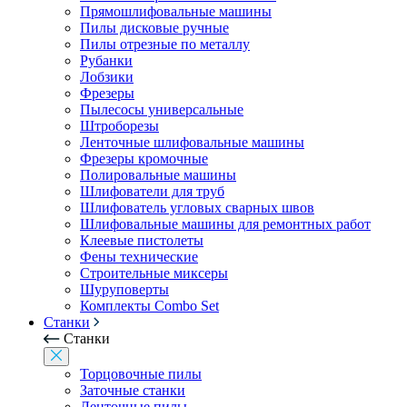
Прямошлифовальные машины
Пилы дисковые ручные
Пилы отрезные по металлу
Рубанки
Лобзики
Фрезеры
Пылесосы универсальные
Штроборезы
Ленточные шлифовальные машины
Фрезеры кромочные
Полировальные машины
Шлифователи для труб
Шлифователь угловых сварных швов
Шлифовальные машины для ремонтных работ
Клеевые пистолеты
Фены технические
Строительные миксеры
Шуруповерты
Комплекты Combo Set
Станки
Станки
Торцовочные пилы
Заточные станки
Ленточные пилы