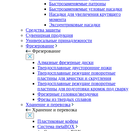
Быстрозаменяемые патроны
Быстрозаменяемые угловые насадки
Насадки для увеличения крутящего
момента
Эксцентриковые насадки
Средства защиты
Сувенирная продукция
Универсальные принадлежности
Фрезерование
Фрезерование
Алмазные фрезерные диски
Твердосплавные двусторонние ножи
Твердосплавные режущие поворотные
пластины для зачистки и скругления
Твердосплавные режущие поворотные
пластины для подготовки кромок под сварку
Фрезерные головки/звездочки
Фрезы из твердых сплавов
Хранение и перевозка
Хранение и перевозка
Пластиковые кофры
Система metaBOX