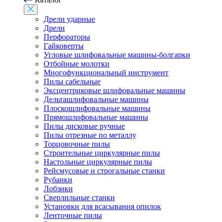
Дрели ударные
Дрели
Перфораторы
Гайковерты
Угловые шлифовальные машины-болгарки
Отбойные молотки
Многофункциональный инструмент
Пилы сабельные
Эксцентриковые шлифовальные машины
Дельташлифовальные машины
Плоскошлифовальные машины
Прямошлифовальные машины
Пилы дисковые ручные
Пилы отрезные по металлу
Торцовочные пилы
Строительные циркулярные пилы
Настольные циркулярные пилы
Рейсмусовые и строгальные станки
Рубанки
Лобзики
Сверлильные станки
Установки для всасывания опилок
Ленточные пилы