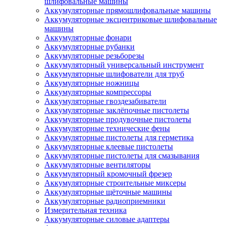
шлифовальные машины
Аккумуляторные прямошлифовальные машины
Аккумуляторные эксцентриковые шлифовальные
машины
Аккумуляторные фонари
Аккумуляторные рубанки
Аккумуляторные резьборезы
Аккумуляторный универсальный инструмент
Аккумуляторные шлифователи для труб
Аккумуляторные ножницы
Аккумуляторные компрессоры
Аккумуляторные гвоздезабиватели
Аккумуляторные заклёпочные пистолеты
Аккумуляторные продувочные пистолеты
Аккумуляторные технические фены
Аккумуляторные пистолеты для герметика
Аккумуляторные клеевые пистолеты
Аккумуляторные пистолеты для смазывания
Аккумуляторные вентиляторы
Аккумуляторный кромочный фрезер
Аккумуляторные строительные миксеры
Аккумуляторные щёточные машины
Аккумуляторные радиоприемники
Измерительная техника
Аккумуляторные силовые адаптеры