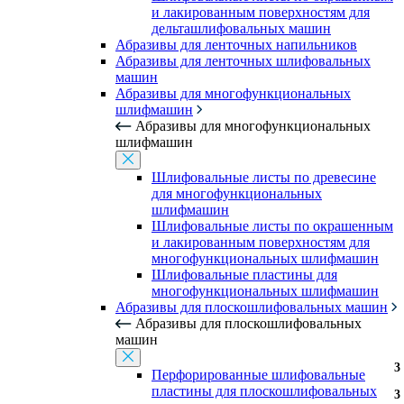
и лакированным поверхностям для
дельташлифовальных машин
Абразивы для ленточных напильников
Абразивы для ленточных шлифовальных
машин
Абразивы для многофункциональных
шлифмашин
Абразивы для многофункциональных
шлифмашин
Шлифовальные листы по древесине
для многофункциональных
шлифмашин
Шлифовальные листы по окрашенным
и лакированным поверхностям для
многофункциональных шлифмашин
Шлифовальные пластины для
многофункциональных шлифмашин
Абразивы для плоскошлифовальных машин
Абразивы для плоскошлифовальных
машин
3
3
Перфорированные шлифовальные
пластины для плоскошлифовальных
3
3