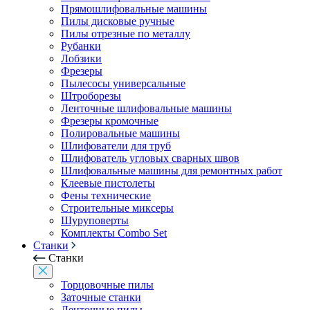
Прямошлифовальные машины
Пилы дисковые ручные
Пилы отрезные по металлу
Рубанки
Лобзики
Фрезеры
Пылесосы универсальные
Штроборезы
Ленточные шлифовальные машины
Фрезеры кромочные
Полировальные машины
Шлифователи для труб
Шлифователь угловых сварных швов
Шлифовальные машины для ремонтных работ
Клеевые пистолеты
Фены технические
Строительные миксеры
Шуруповерты
Комплекты Combo Set
Станки
Станки
Торцовочные пилы
Заточные станки
Ленточные пилы