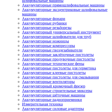
шлифовальные машины
Аккумуляторные прямошлифовальные машины
Аккумуляторные эксцентриковые шлифовальные
машины
Аккумуляторные фонари
Аккумуляторные рубанки
Аккумуляторные резьборезы
Аккумуляторный универсальный инструмент
Аккумуляторные шлифователи для труб
Аккумуляторные ножницы
Аккумуляторные компрессоры
Аккумуляторные гвоздезабиватели
Аккумуляторные заклёпочные пистолеты
Аккумуляторные продувочные пистолеты
Аккумуляторные технические фены
Аккумуляторные пистолеты для герметика
Аккумуляторные клеевые пистолеты
Аккумуляторные пистолеты для смазывания
Аккумуляторные вентиляторы
Аккумуляторный кромочный фрезер
Аккумуляторные строительные миксеры
Аккумуляторные щёточные машины
Аккумуляторные радиоприемники
Измерительная техника
Аккумуляторные силовые адаптеры