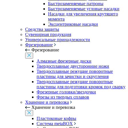
Быстрозаменяемые патроны
Быстрозаменяемые угловые насадки
Насадки для увеличения крутящего
момента
Эксцентриковые насадки
Средства защиты
Сувенирная продукция
Универсальные принадлежности
Фрезерование
Фрезерование
Алмазные фрезерные диски
Твердосплавные двусторонние ножи
Твердосплавные режущие поворотные
пластины для зачистки и скругления
Твердосплавные режущие поворотные
пластины для подготовки кромок под сварку
Фрезерные головки/звездочки
Фрезы из твердых сплавов
Хранение и перевозка
Хранение и перевозка
Пластиковые кофры
Система metaBOX