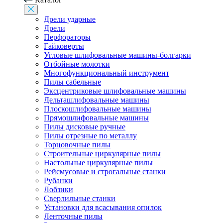
Дрели ударные
Дрели
Перфораторы
Гайковерты
Угловые шлифовальные машины-болгарки
Отбойные молотки
Многофункциональный инструмент
Пилы сабельные
Эксцентриковые шлифовальные машины
Дельташлифовальные машины
Плоскошлифовальные машины
Прямошлифовальные машины
Пилы дисковые ручные
Пилы отрезные по металлу
Торцовочные пилы
Строительные циркулярные пилы
Настольные циркулярные пилы
Рейсмусовые и строгальные станки
Рубанки
Лобзики
Сверлильные станки
Установки для всасывания опилок
Ленточные пилы