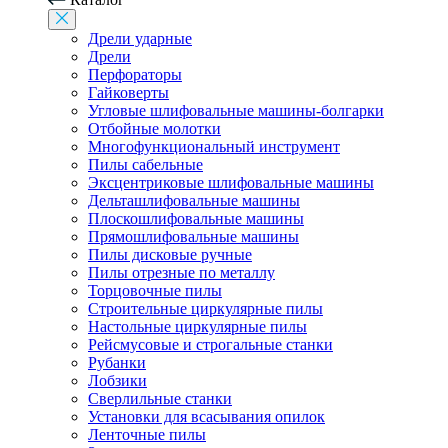
Дрели ударные
Дрели
Перфораторы
Гайковерты
Угловые шлифовальные машины-болгарки
Отбойные молотки
Многофункциональный инструмент
Пилы сабельные
Эксцентриковые шлифовальные машины
Дельташлифовальные машины
Плоскошлифовальные машины
Прямошлифовальные машины
Пилы дисковые ручные
Пилы отрезные по металлу
Торцовочные пилы
Строительные циркулярные пилы
Настольные циркулярные пилы
Рейсмусовые и строгальные станки
Рубанки
Лобзики
Сверлильные станки
Установки для всасывания опилок
Ленточные пилы