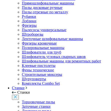
Прямошлифовальные машины
Пилы дисковые ручные
Пилы отрезные по металлу
Рубанки
Лобзики
Фрезеры
Пылесосы универсальные
Штроборезы
Ленточные шлифовальные машины
Фрезеры кромочные
Полировальные машины
Шлифователи для труб
Шлифователь угловых сварных швов
Шлифовальные машины для ремонтных работ
Клеевые пистолеты
Фены технические
Строительные миксеры
Шуруповерты
Комплекты Combo Set
Станки
Станки
Торцовочные пилы
Заточные станки
Ленточные пилы