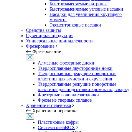
Быстрозаменяемые патроны
Быстрозаменяемые угловые насадки
Насадки для увеличения крутящего
момента
Эксцентриковые насадки
Средства защиты
Сувенирная продукция
Универсальные принадлежности
Фрезерование
Фрезерование
Алмазные фрезерные диски
Твердосплавные двусторонние ножи
Твердосплавные режущие поворотные
пластины для зачистки и скругления
Твердосплавные режущие поворотные
пластины для подготовки кромок под сварку
Фрезерные головки/звездочки
Фрезы из твердых сплавов
Хранение и перевозка
Хранение и перевозка
Пластиковые кофры
Система metaBOX