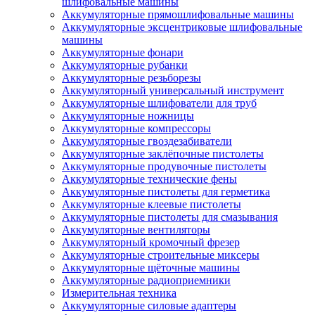
шлифовальные машины
Аккумуляторные прямошлифовальные машины
Аккумуляторные эксцентриковые шлифовальные
машины
Аккумуляторные фонари
Аккумуляторные рубанки
Аккумуляторные резьборезы
Аккумуляторный универсальный инструмент
Аккумуляторные шлифователи для труб
Аккумуляторные ножницы
Аккумуляторные компрессоры
Аккумуляторные гвоздезабиватели
Аккумуляторные заклёпочные пистолеты
Аккумуляторные продувочные пистолеты
Аккумуляторные технические фены
Аккумуляторные пистолеты для герметика
Аккумуляторные клеевые пистолеты
Аккумуляторные пистолеты для смазывания
Аккумуляторные вентиляторы
Аккумуляторный кромочный фрезер
Аккумуляторные строительные миксеры
Аккумуляторные щёточные машины
Аккумуляторные радиоприемники
Измерительная техника
Аккумуляторные силовые адаптеры