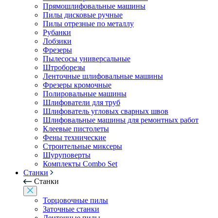
Прямошлифовальные машины
Пилы дисковые ручные
Пилы отрезные по металлу
Рубанки
Лобзики
Фрезеры
Пылесосы универсальные
Штроборезы
Ленточные шлифовальные машины
Фрезеры кромочные
Полировальные машины
Шлифователи для труб
Шлифователь угловых сварных швов
Шлифовальные машины для ремонтных работ
Клеевые пистолеты
Фены технические
Строительные миксеры
Шуруповерты
Комплекты Combo Set
Станки
Станки
Торцовочные пилы
Заточные станки
Ленточные пилы