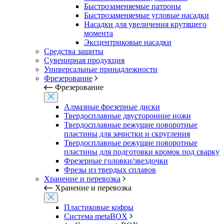
Быстрозаменяемые патроны
Быстрозаменяемые угловые насадки
Насадки для увеличения крутящего
момента
Эксцентриковые насадки
Средства защиты
Сувенирная продукция
Универсальные принадлежности
Фрезерование
Фрезерование
Алмазные фрезерные диски
Твердосплавные двусторонние ножи
Твердосплавные режущие поворотные
пластины для зачистки и скругления
Твердосплавные режущие поворотные
пластины для подготовки кромок под сварку
Фрезерные головки/звездочки
Фрезы из твердых сплавов
Хранение и перевозка
Хранение и перевозка
Пластиковые кофры
Система metaBOX