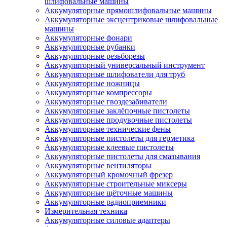
шлифовальные машины
Аккумуляторные прямошлифовальные машины
Аккумуляторные эксцентриковые шлифовальные
машины
Аккумуляторные фонари
Аккумуляторные рубанки
Аккумуляторные резьборезы
Аккумуляторный универсальный инструмент
Аккумуляторные шлифователи для труб
Аккумуляторные ножницы
Аккумуляторные компрессоры
Аккумуляторные гвоздезабиватели
Аккумуляторные заклёпочные пистолеты
Аккумуляторные продувочные пистолеты
Аккумуляторные технические фены
Аккумуляторные пистолеты для герметика
Аккумуляторные клеевые пистолеты
Аккумуляторные пистолеты для смазывания
Аккумуляторные вентиляторы
Аккумуляторный кромочный фрезер
Аккумуляторные строительные миксеры
Аккумуляторные щёточные машины
Аккумуляторные радиоприемники
Измерительная техника
Аккумуляторные силовые адаптеры