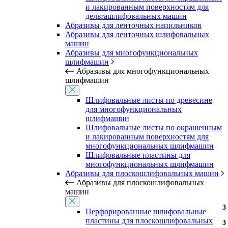
и лакированным поверхностям для
дельташлифовальных машин
Абразивы для ленточных напильников
Абразивы для ленточных шлифовальных
машин
Абразивы для многофункциональных
шлифмашин
Абразивы для многофункциональных
шлифмашин
Шлифовальные листы по древесине
для многофункциональных
шлифмашин
Шлифовальные листы по окрашенным
и лакированным поверхностям для
многофункциональных шлифмашин
Шлифовальные пластины для
многофункциональных шлифмашин
Абразивы для плоскошлифовальных машин
Абразивы для плоскошлифовальных
машин
3
3
3
3
3
3
3
3
3
3
3
3
Перфорированные шлифовальные
пластины для плоскошлифовальных
3
3
3
3
3
3
3
3
3
3
3
3