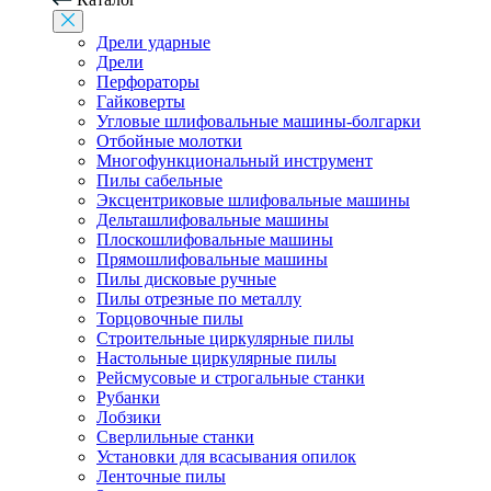
Дрели ударные
Дрели
Перфораторы
Гайковерты
Угловые шлифовальные машины-болгарки
Отбойные молотки
Многофункциональный инструмент
Пилы сабельные
Эксцентриковые шлифовальные машины
Дельташлифовальные машины
Плоскошлифовальные машины
Прямошлифовальные машины
Пилы дисковые ручные
Пилы отрезные по металлу
Торцовочные пилы
Строительные циркулярные пилы
Настольные циркулярные пилы
Рейсмусовые и строгальные станки
Рубанки
Лобзики
Сверлильные станки
Установки для всасывания опилок
Ленточные пилы