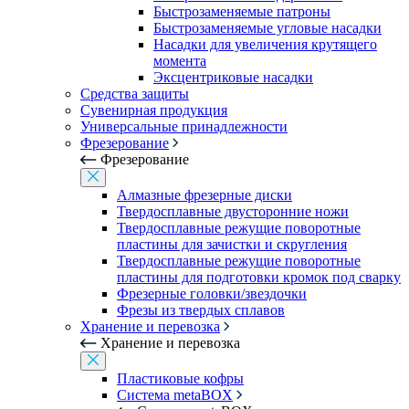
Быстрозаменяемые патроны
Быстрозаменяемые угловые насадки
Насадки для увеличения крутящего
момента
Эксцентриковые насадки
Средства защиты
Сувенирная продукция
Универсальные принадлежности
Фрезерование
Фрезерование
Алмазные фрезерные диски
Твердосплавные двусторонние ножи
Твердосплавные режущие поворотные
пластины для зачистки и скругления
Твердосплавные режущие поворотные
пластины для подготовки кромок под сварку
Фрезерные головки/звездочки
Фрезы из твердых сплавов
Хранение и перевозка
Хранение и перевозка
Пластиковые кофры
Система metaBOX