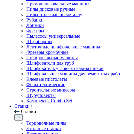
Прямошлифовальные машины
Пилы дисковые ручные
Пилы отрезные по металлу
Рубанки
Лобзики
Фрезеры
Пылесосы универсальные
Штроборезы
Ленточные шлифовальные машины
Фрезеры кромочные
Полировальные машины
Шлифователи для труб
Шлифователь угловых сварных швов
Шлифовальные машины для ремонтных работ
Клеевые пистолеты
Фены технические
Строительные миксеры
Шуруповерты
Комплекты Combo Set
Станки
Станки
Торцовочные пилы
Заточные станки
Ленточные пилы