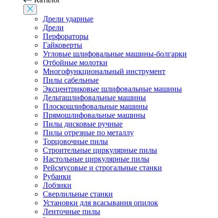
Дрели ударные
Дрели
Перфораторы
Гайковерты
Угловые шлифовальные машины-болгарки
Отбойные молотки
Многофункциональный инструмент
Пилы сабельные
Эксцентриковые шлифовальные машины
Дельташлифовальные машины
Плоскошлифовальные машины
Прямошлифовальные машины
Пилы дисковые ручные
Пилы отрезные по металлу
Торцовочные пилы
Строительные циркулярные пилы
Настольные циркулярные пилы
Рейсмусовые и строгальные станки
Рубанки
Лобзики
Сверлильные станки
Установки для всасывания опилок
Ленточные пилы