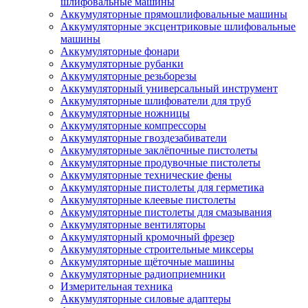
шлифовальные машины
Аккумуляторные прямошлифовальные машины
Аккумуляторные эксцентриковые шлифовальные
машины
Аккумуляторные фонари
Аккумуляторные рубанки
Аккумуляторные резьборезы
Аккумуляторный универсальный инструмент
Аккумуляторные шлифователи для труб
Аккумуляторные ножницы
Аккумуляторные компрессоры
Аккумуляторные гвоздезабиватели
Аккумуляторные заклёпочные пистолеты
Аккумуляторные продувочные пистолеты
Аккумуляторные технические фены
Аккумуляторные пистолеты для герметика
Аккумуляторные клеевые пистолеты
Аккумуляторные пистолеты для смазывания
Аккумуляторные вентиляторы
Аккумуляторный кромочный фрезер
Аккумуляторные строительные миксеры
Аккумуляторные щёточные машины
Аккумуляторные радиоприемники
Измерительная техника
Аккумуляторные силовые адаптеры