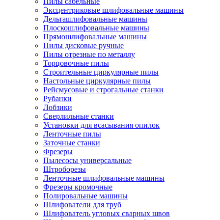
Пилы сабельные
Эксцентриковые шлифовальные машины
Дельташлифовальные машины
Плоскошлифовальные машины
Прямошлифовальные машины
Пилы дисковые ручные
Пилы отрезные по металлу
Торцовочные пилы
Строительные циркулярные пилы
Настольные циркулярные пилы
Рейсмусовые и строгальные станки
Рубанки
Лобзики
Сверлильные станки
Установки для всасывания опилок
Ленточные пилы
Заточные станки
Фрезеры
Пылесосы универсальные
Штроборезы
Ленточные шлифовальные машины
Фрезеры кромочные
Полировальные машины
Шлифователи для труб
Шлифователь угловых сварных швов