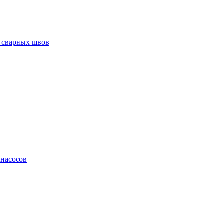
 сварных швов
 насосов