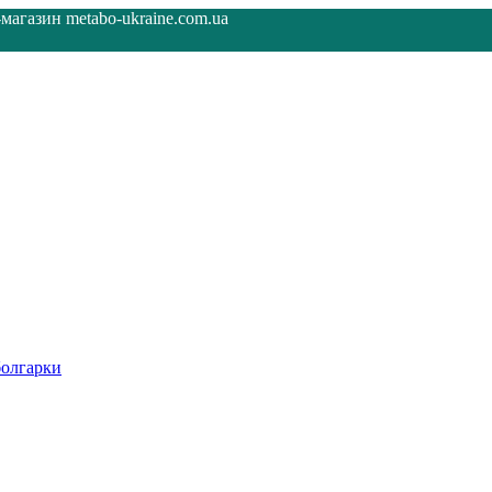
агазин metabo-ukraine.com.ua
олгарки