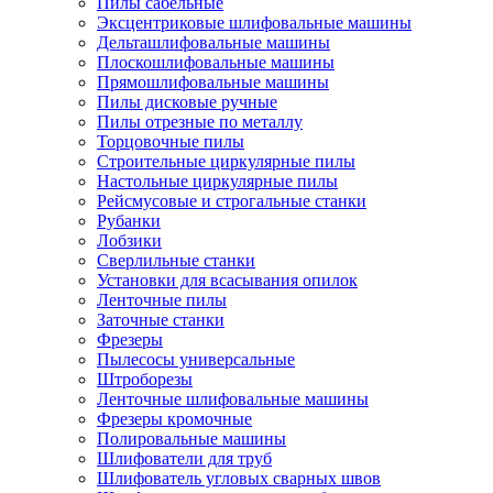
Пилы сабельные
Эксцентриковые шлифовальные машины
Дельташлифовальные машины
Плоскошлифовальные машины
Прямошлифовальные машины
Пилы дисковые ручные
Пилы отрезные по металлу
Торцовочные пилы
Строительные циркулярные пилы
Настольные циркулярные пилы
Рейсмусовые и строгальные станки
Рубанки
Лобзики
Сверлильные станки
Установки для всасывания опилок
Ленточные пилы
Заточные станки
Фрезеры
Пылесосы универсальные
Штроборезы
Ленточные шлифовальные машины
Фрезеры кромочные
Полировальные машины
Шлифователи для труб
Шлифователь угловых сварных швов