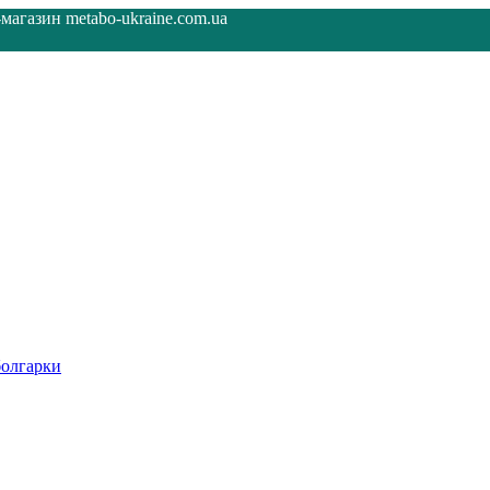
агазин metabo-ukraine.com.ua
олгарки