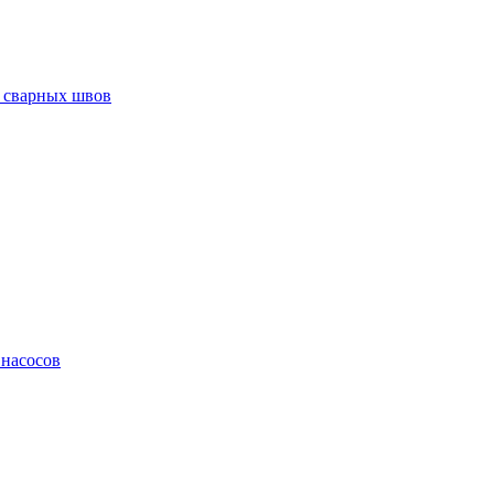
 сварных швов
 насосов