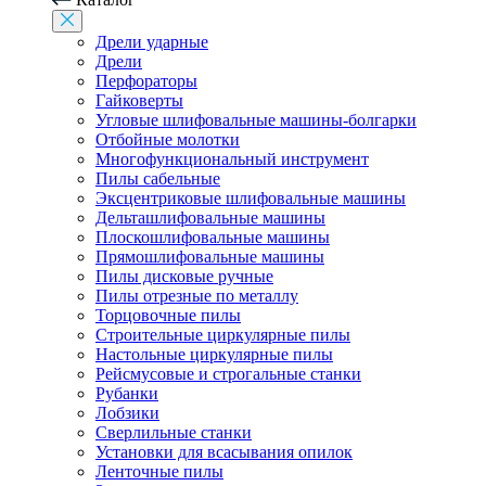
Дрели ударные
Дрели
Перфораторы
Гайковерты
Угловые шлифовальные машины-болгарки
Отбойные молотки
Многофункциональный инструмент
Пилы сабельные
Эксцентриковые шлифовальные машины
Дельташлифовальные машины
Плоскошлифовальные машины
Прямошлифовальные машины
Пилы дисковые ручные
Пилы отрезные по металлу
Торцовочные пилы
Строительные циркулярные пилы
Настольные циркулярные пилы
Рейсмусовые и строгальные станки
Рубанки
Лобзики
Сверлильные станки
Установки для всасывания опилок
Ленточные пилы