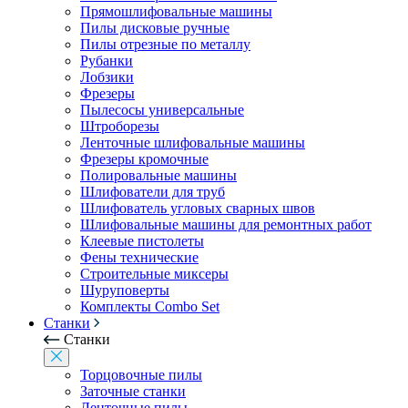
Прямошлифовальные машины
Пилы дисковые ручные
Пилы отрезные по металлу
Рубанки
Лобзики
Фрезеры
Пылесосы универсальные
Штроборезы
Ленточные шлифовальные машины
Фрезеры кромочные
Полировальные машины
Шлифователи для труб
Шлифователь угловых сварных швов
Шлифовальные машины для ремонтных работ
Клеевые пистолеты
Фены технические
Строительные миксеры
Шуруповерты
Комплекты Combo Set
Станки
Станки
Торцовочные пилы
Заточные станки
Ленточные пилы