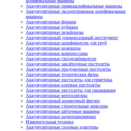
шлифовальные машины
Аккумуляторные прямошлифовальные машины
Аккумуляторные эксцентриковые шлифовальные
машины
Аккумуляторные фонари
Аккумуляторные рубанки
Аккумуляторные резьборезы
Аккумуляторный универсальный инструмент
Аккумуляторные шлифователи для труб
Аккумуляторные ножницы
Аккумуляторные компрессоры
Аккумуляторные гвоздезабиватели
Аккумуляторные заклёпочные пистолеты
Аккумуляторные продувочные пистолеты
Аккумуляторные технические фены
Аккумуляторные пистолеты для герметика
Аккумуляторные клеевые пистолеты
Аккумуляторные пистолеты для смазывания
Аккумуляторные вентиляторы
Аккумуляторный кромочный фрезер
Аккумуляторные строительные миксеры
Аккумуляторные щёточные машины
Аккумуляторные радиоприемники
Измерительная техника
Аккумуляторные силовые адаптеры