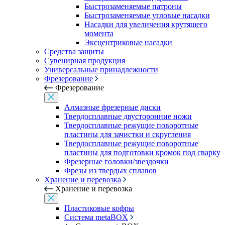
Быстрозаменяемые патроны
Быстрозаменяемые угловые насадки
Насадки для увеличения крутящего
момента
Эксцентриковые насадки
Средства защиты
Сувенирная продукция
Универсальные принадлежности
Фрезерование
Фрезерование
Алмазные фрезерные диски
Твердосплавные двусторонние ножи
Твердосплавные режущие поворотные
пластины для зачистки и скругления
Твердосплавные режущие поворотные
пластины для подготовки кромок под сварку
Фрезерные головки/звездочки
Фрезы из твердых сплавов
Хранение и перевозка
Хранение и перевозка
Пластиковые кофры
Система metaBOX