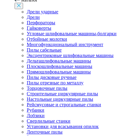
Дрели ударные
Дрели
Перфораторы
Гайковерты
Угловые шлифовальные машины-болгарки
Отбойные молотки
Многофункциональный инструмент
Пилы сабельные
Эксцентриковые шлифовальные машины
Дельташлифовальные машины
Плоскошлифовальные машины
Прямошлифовальные машины
Пилы дисковые ручные
Пилы отрезные по металлу
Торцовочные пилы
Строительные циркулярные пилы
Настольные циркулярные пилы
Рейсмусовые и строгальные станки
Рубанки
Лобзики
Сверлильные станки
Установки для всасывания опилок
Ленточные пилы