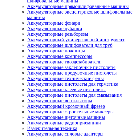
шлифовальные машины
Аккумуляторные прямошлифовальные машины
Аккумуляторные эксцентриковые шлифовальные
машины
Аккумуляторные фонари
Аккумуляторные рубанки
Аккумуляторные резьборезы
Аккумуляторный универсальный инструмент
Аккумуляторные шлифователи для труб
Аккумуляторные ножницы
Аккумуляторные компрессоры
Аккумуляторные гвоздезабиватели
Аккумуляторные заклёпочные пистолеты
Аккумуляторные продувочные пистолеты
Аккумуляторные технические фены
Аккумуляторные пистолеты для герметика
Аккумуляторные клеевые пистолеты
Аккумуляторные пистолеты для смазывания
Аккумуляторные вентиляторы
Аккумуляторный кромочный фрезер
Аккумуляторные строительные миксеры
Аккумуляторные щёточные машины
Аккумуляторные радиоприемники
Измерительная техника
Аккумуляторные силовые адаптеры