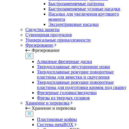
Быстрозаменяемые патроны
Быстрозаменяемые угловые насадки
Насадки для увеличения крутящего
момента
Эксцентриковые насадки
Средства защиты
Сувенирная продукция
Универсальные принадлежности
Фрезерование
Фрезерование
Алмазные фрезерные диски
Твердосплавные двусторонние ножи
Твердосплавные режущие поворотные
пластины для зачистки и скругления
Твердосплавные режущие поворотные
пластины для подготовки кромок под сварку
Фрезерные головки/звездочки
Фрезы из твердых сплавов
Хранение и перевозка
Хранение и перевозка
Пластиковые кофры
Система metaBOX