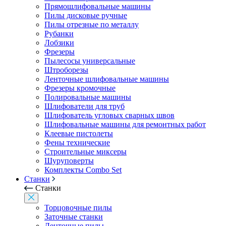
Прямошлифовальные машины
Пилы дисковые ручные
Пилы отрезные по металлу
Рубанки
Лобзики
Фрезеры
Пылесосы универсальные
Штроборезы
Ленточные шлифовальные машины
Фрезеры кромочные
Полировальные машины
Шлифователи для труб
Шлифователь угловых сварных швов
Шлифовальные машины для ремонтных работ
Клеевые пистолеты
Фены технические
Строительные миксеры
Шуруповерты
Комплекты Combo Set
Станки
Станки
Торцовочные пилы
Заточные станки
Ленточные пилы