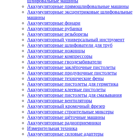
шлифовальные машины
Аккумуляторные прямошлифовальные машины
Аккумуляторные эксцентриковые шлифовальные
машины
Аккумуляторные фонари
Аккумуляторные рубанки
Аккумуляторные резьборезы
Аккумуляторный универсальный инструмент
Аккумуляторные шлифователи для труб
Аккумуляторные ножницы
Аккумуляторные компрессоры
Аккумуляторные гвоздезабиватели
Аккумуляторные заклёпочные пистолеты
Аккумуляторные продувочные пистолеты
Аккумуляторные технические фены
Аккумуляторные пистолеты для герметика
Аккумуляторные клеевые пистолеты
Аккумуляторные пистолеты для смазывания
Аккумуляторные вентиляторы
Аккумуляторный кромочный фрезер
Аккумуляторные строительные миксеры
Аккумуляторные щёточные машины
Аккумуляторные радиоприемники
Измерительная техника
Аккумуляторные силовые адаптеры