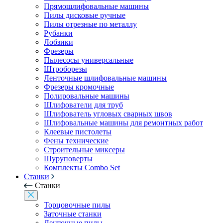
Прямошлифовальные машины
Пилы дисковые ручные
Пилы отрезные по металлу
Рубанки
Лобзики
Фрезеры
Пылесосы универсальные
Штроборезы
Ленточные шлифовальные машины
Фрезеры кромочные
Полировальные машины
Шлифователи для труб
Шлифователь угловых сварных швов
Шлифовальные машины для ремонтных работ
Клеевые пистолеты
Фены технические
Строительные миксеры
Шуруповерты
Комплекты Combo Set
Станки
Станки
Торцовочные пилы
Заточные станки
Ленточные пилы