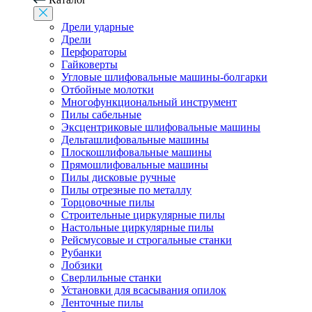
Дрели ударные
Дрели
Перфораторы
Гайковерты
Угловые шлифовальные машины-болгарки
Отбойные молотки
Многофункциональный инструмент
Пилы сабельные
Эксцентриковые шлифовальные машины
Дельташлифовальные машины
Плоскошлифовальные машины
Прямошлифовальные машины
Пилы дисковые ручные
Пилы отрезные по металлу
Торцовочные пилы
Строительные циркулярные пилы
Настольные циркулярные пилы
Рейсмусовые и строгальные станки
Рубанки
Лобзики
Сверлильные станки
Установки для всасывания опилок
Ленточные пилы