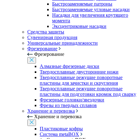
Быстрозаменяемые патроны
Быстрозаменяемые угловые насадки
Насадки для увеличения крутящего
момента
Эксцентриковые насадки
Средства защиты
Сувенирная продукция
Универсальные принадлежности
Фрезерование
Фрезерование
Алмазные фрезерные диски
Твердосплавные двусторонние ножи
Твердосплавные режущие поворотные
пластины для зачистки и скругления
Твердосплавные режущие поворотные
пластины для подготовки кромок под сварку
Фрезерные головки/звездочки
Фрезы из твердых сплавов
Хранение и перевозка
Хранение и перевозка
Пластиковые кофры
Система metaBOX