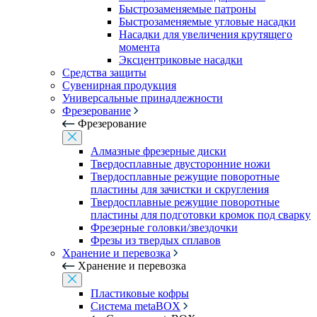
Быстрозаменяемые патроны
Быстрозаменяемые угловые насадки
Насадки для увеличения крутящего
момента
Эксцентриковые насадки
Средства защиты
Сувенирная продукция
Универсальные принадлежности
Фрезерование
Фрезерование
Алмазные фрезерные диски
Твердосплавные двусторонние ножи
Твердосплавные режущие поворотные
пластины для зачистки и скругления
Твердосплавные режущие поворотные
пластины для подготовки кромок под сварку
Фрезерные головки/звездочки
Фрезы из твердых сплавов
Хранение и перевозка
Хранение и перевозка
Пластиковые кофры
Система metaBOX