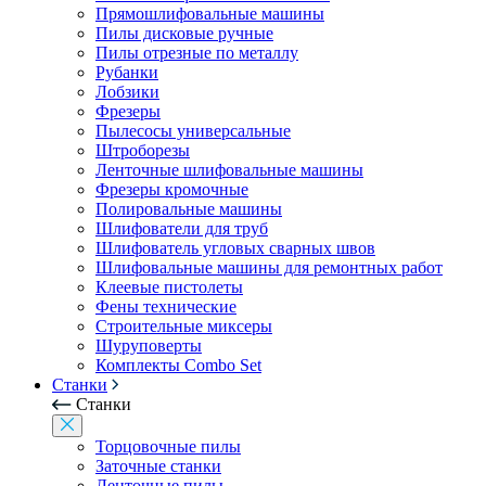
Прямошлифовальные машины
Пилы дисковые ручные
Пилы отрезные по металлу
Рубанки
Лобзики
Фрезеры
Пылесосы универсальные
Штроборезы
Ленточные шлифовальные машины
Фрезеры кромочные
Полировальные машины
Шлифователи для труб
Шлифователь угловых сварных швов
Шлифовальные машины для ремонтных работ
Клеевые пистолеты
Фены технические
Строительные миксеры
Шуруповерты
Комплекты Combo Set
Станки
Станки
Торцовочные пилы
Заточные станки
Ленточные пилы