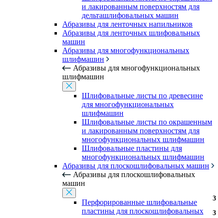
и лакированным поверхностям для
дельташлифовальных машин
Абразивы для ленточных напильников
Абразивы для ленточных шлифовальных
машин
Абразивы для многофункциональных
шлифмашин
Абразивы для многофункциональных
шлифмашин
Шлифовальные листы по древесине
для многофункциональных
шлифмашин
Шлифовальные листы по окрашенным
и лакированным поверхностям для
многофункциональных шлифмашин
Шлифовальные пластины для
многофункциональных шлифмашин
Абразивы для плоскошлифовальных машин
Абразивы для плоскошлифовальных
машин
3
3
3
3
3
3
3
3
3
Перфорированные шлифовальные
пластины для плоскошлифовальных
3
3
3
3
3
3
3
3
3