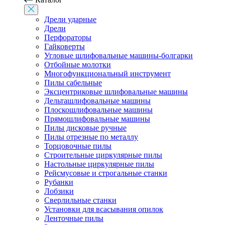
Дрели ударные
Дрели
Перфораторы
Гайковерты
Угловые шлифовальные машины-болгарки
Отбойные молотки
Многофункциональный инструмент
Пилы сабельные
Эксцентриковые шлифовальные машины
Дельташлифовальные машины
Плоскошлифовальные машины
Прямошлифовальные машины
Пилы дисковые ручные
Пилы отрезные по металлу
Торцовочные пилы
Строительные циркулярные пилы
Настольные циркулярные пилы
Рейсмусовые и строгальные станки
Рубанки
Лобзики
Сверлильные станки
Установки для всасывания опилок
Ленточные пилы