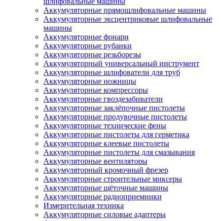
шлифовальные машины
Аккумуляторные прямошлифовальные машины
Аккумуляторные эксцентриковые шлифовальные
машины
Аккумуляторные фонари
Аккумуляторные рубанки
Аккумуляторные резьборезы
Аккумуляторный универсальный инструмент
Аккумуляторные шлифователи для труб
Аккумуляторные ножницы
Аккумуляторные компрессоры
Аккумуляторные гвоздезабиватели
Аккумуляторные заклёпочные пистолеты
Аккумуляторные продувочные пистолеты
Аккумуляторные технические фены
Аккумуляторные пистолеты для герметика
Аккумуляторные клеевые пистолеты
Аккумуляторные пистолеты для смазывания
Аккумуляторные вентиляторы
Аккумуляторный кромочный фрезер
Аккумуляторные строительные миксеры
Аккумуляторные щёточные машины
Аккумуляторные радиоприемники
Измерительная техника
Аккумуляторные силовые адаптеры