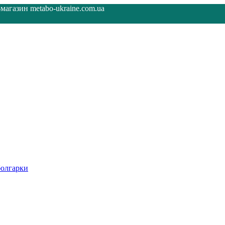
агазин metabo-ukraine.com.ua
олгарки