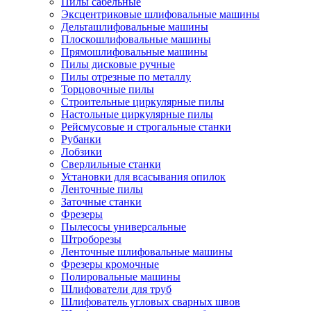
Пилы сабельные
Эксцентриковые шлифовальные машины
Дельташлифовальные машины
Плоскошлифовальные машины
Прямошлифовальные машины
Пилы дисковые ручные
Пилы отрезные по металлу
Торцовочные пилы
Строительные циркулярные пилы
Настольные циркулярные пилы
Рейсмусовые и строгальные станки
Рубанки
Лобзики
Сверлильные станки
Установки для всасывания опилок
Ленточные пилы
Заточные станки
Фрезеры
Пылесосы универсальные
Штроборезы
Ленточные шлифовальные машины
Фрезеры кромочные
Полировальные машины
Шлифователи для труб
Шлифователь угловых сварных швов