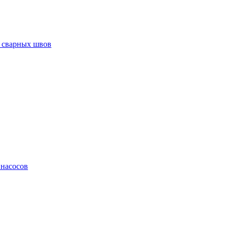
 сварных швов
 насосов