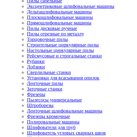
Пилы сабельные
Эксцентриковые шлифовальные машины
Дельташлифовальные машины
Плоскошлифовальные машины
Прямошлифовальные машины
Пилы дисковые ручные
Пилы отрезные по металлу
Торцовочные пилы
Строительные циркулярные пилы
Настольные циркулярные пилы
Рейсмусовые и строгальные станки
Рубанки
Лобзики
Сверлильные станки
Установки для всасывания опилок
Ленточные пилы
Заточные станки
Фрезеры
Пылесосы универсальные
Штроборезы
Ленточные шлифовальные машины
Фрезеры кромочные
Полировальные машины
Шлифователи для труб
Шлифователь угловых сварных швов