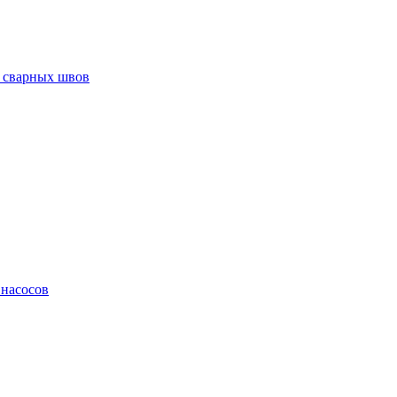
 сварных швов
 насосов