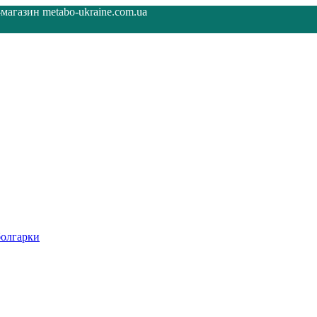
агазин metabo-ukraine.com.ua
олгарки