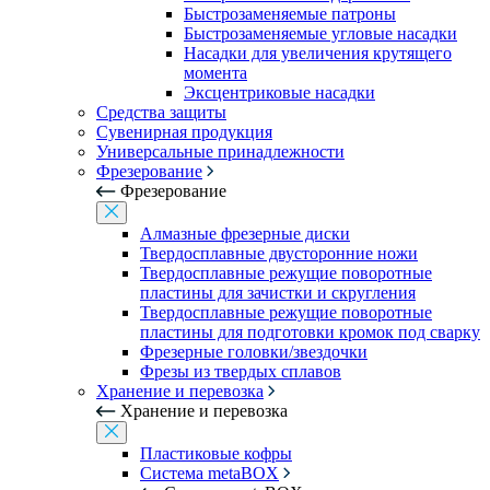
Быстрозаменяемые патроны
Быстрозаменяемые угловые насадки
Насадки для увеличения крутящего
момента
Эксцентриковые насадки
Средства защиты
Сувенирная продукция
Универсальные принадлежности
Фрезерование
Фрезерование
Алмазные фрезерные диски
Твердосплавные двусторонние ножи
Твердосплавные режущие поворотные
пластины для зачистки и скругления
Твердосплавные режущие поворотные
пластины для подготовки кромок под сварку
Фрезерные головки/звездочки
Фрезы из твердых сплавов
Хранение и перевозка
Хранение и перевозка
Пластиковые кофры
Система metaBOX