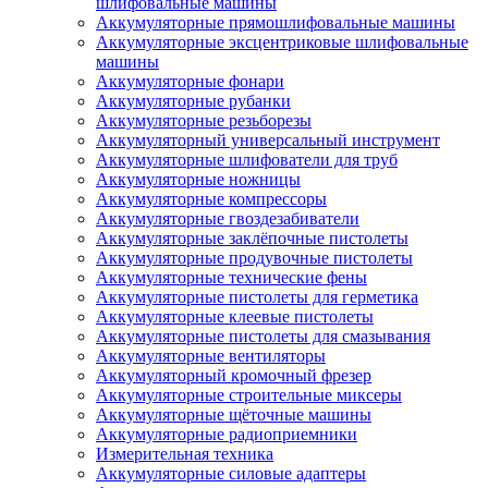
шлифовальные машины
Аккумуляторные прямошлифовальные машины
Аккумуляторные эксцентриковые шлифовальные
машины
Аккумуляторные фонари
Аккумуляторные рубанки
Аккумуляторные резьборезы
Аккумуляторный универсальный инструмент
Аккумуляторные шлифователи для труб
Аккумуляторные ножницы
Аккумуляторные компрессоры
Аккумуляторные гвоздезабиватели
Аккумуляторные заклёпочные пистолеты
Аккумуляторные продувочные пистолеты
Аккумуляторные технические фены
Аккумуляторные пистолеты для герметика
Аккумуляторные клеевые пистолеты
Аккумуляторные пистолеты для смазывания
Аккумуляторные вентиляторы
Аккумуляторный кромочный фрезер
Аккумуляторные строительные миксеры
Аккумуляторные щёточные машины
Аккумуляторные радиоприемники
Измерительная техника
Аккумуляторные силовые адаптеры