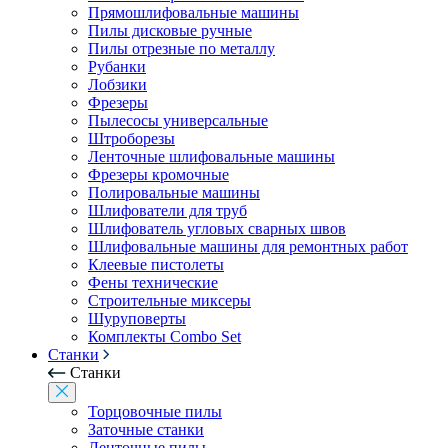
Прямошлифовальные машины
Пилы дисковые ручные
Пилы отрезные по металлу
Рубанки
Лобзики
Фрезеры
Пылесосы универсальные
Штроборезы
Ленточные шлифовальные машины
Фрезеры кромочные
Полировальные машины
Шлифователи для труб
Шлифователь угловых сварных швов
Шлифовальные машины для ремонтных работ
Клеевые пистолеты
Фены технические
Строительные миксеры
Шуруповерты
Комплекты Combo Set
Станки
Станки
Торцовочные пилы
Заточные станки
Ленточные пилы