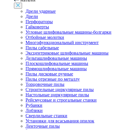
Дрели ударные
Дрели
Перфораторы
Гайковерты
Угловые шлифовальные машины-болгарки
Отбойные молотки
Многофункциональный инструмент
Пилы сабельные
Эксцентриковые шлифовальные машины
Дельташлифовальные машины
Плоскошлифовальные машины
Прямошлифовальные машины
Пилы дисковые ручные
Пилы отрезные по металлу
Торцовочные пилы
Строительные циркулярные пилы
Настольные циркулярные пилы
Рейсмусовые и строгальные станки
Рубанки
Лобзики
Сверлильные станки
Установки для всасывания опилок
Ленточные пилы