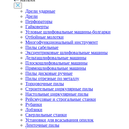
Дрели ударные
Дрели
Перфораторы
Гайковерты
Угловые шлифовальные машины-болгарки
Отбойные молотки
Многофункциональный инструмент
Пилы сабельные
Эксцентриковые шлифовальные машины
Дельташлифовальные машины
Плоскошлифовальные машины
Прямошлифовальные машины
Пилы дисковые ручные
Пилы отрезные по металлу
Торцовочные пилы
Строительные циркулярные пилы
Настольные циркулярные пилы
Рейсмусовые и строгальные станки
Рубанки
Лобзики
Сверлильные станки
Установки для всасывания опилок
Ленточные пилы