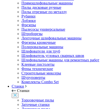
Прямошлифовальные машины
Пилы дисковые ручные
Пилы отрезные по металлу
Рубанки
Лобзики
Фрезеры
Пылесосы универсальные
Штроборезы
Ленточные шлифовальные машины
Фрезеры кромочные
Полировальные машины
Шлифователи для труб
Шлифователь угловых сварных швов
Шлифовальные машины для ремонтных работ
Клеевые пистолеты
Фены технические
Строительные миксеры
Шуруповерты
Комплекты Combo Set
Станки
Станки
Торцовочные пилы
Заточные станки
Ленточные пилы