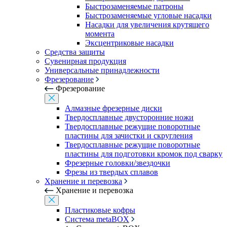
Быстрозаменяемые патроны
Быстрозаменяемые угловые насадки
Насадки для увеличения крутящего
момента
Эксцентриковые насадки
Средства защиты
Сувенирная продукция
Универсальные принадлежности
Фрезерование
Фрезерование
Алмазные фрезерные диски
Твердосплавные двусторонние ножи
Твердосплавные режущие поворотные
пластины для зачистки и скругления
Твердосплавные режущие поворотные
пластины для подготовки кромок под сварку
Фрезерные головки/звездочки
Фрезы из твердых сплавов
Хранение и перевозка
Хранение и перевозка
Пластиковые кофры
Система metaBOX