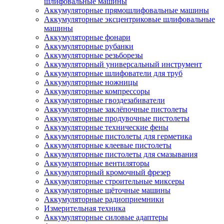
шлифовальные машины
Аккумуляторные прямошлифовальные машины
Аккумуляторные эксцентриковые шлифовальные
машины
Аккумуляторные фонари
Аккумуляторные рубанки
Аккумуляторные резьборезы
Аккумуляторный универсальный инструмент
Аккумуляторные шлифователи для труб
Аккумуляторные ножницы
Аккумуляторные компрессоры
Аккумуляторные гвоздезабиватели
Аккумуляторные заклёпочные пистолеты
Аккумуляторные продувочные пистолеты
Аккумуляторные технические фены
Аккумуляторные пистолеты для герметика
Аккумуляторные клеевые пистолеты
Аккумуляторные пистолеты для смазывания
Аккумуляторные вентиляторы
Аккумуляторный кромочный фрезер
Аккумуляторные строительные миксеры
Аккумуляторные щёточные машины
Аккумуляторные радиоприемники
Измерительная техника
Аккумуляторные силовые адаптеры