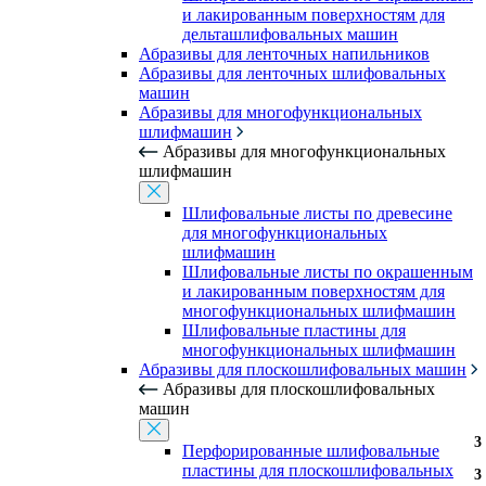
и лакированным поверхностям для
дельташлифовальных машин
Абразивы для ленточных напильников
Абразивы для ленточных шлифовальных
машин
Абразивы для многофункциональных
шлифмашин
Абразивы для многофункциональных
шлифмашин
Шлифовальные листы по древесине
для многофункциональных
шлифмашин
Шлифовальные листы по окрашенным
и лакированным поверхностям для
многофункциональных шлифмашин
Шлифовальные пластины для
многофункциональных шлифмашин
Абразивы для плоскошлифовальных машин
Абразивы для плоскошлифовальных
машин
3
3
3
3
3
3
3
3
3
3
3
3
3
3
3
3
3
3
3
3
3
3
3
3
Перфорированные шлифовальные
пластины для плоскошлифовальных
3
3
3
3
3
3
3
3
3
3
3
3
3
3
3
3
3
3
3
3
3
3
3
3