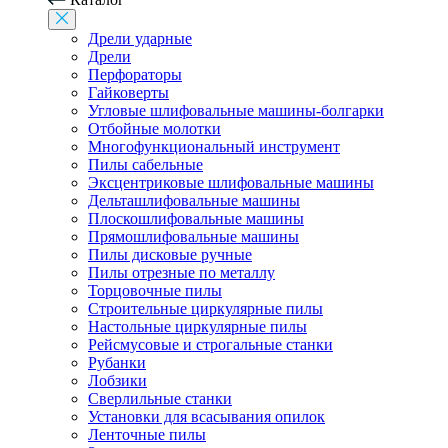
Дрели ударные
Дрели
Перфораторы
Гайковерты
Угловые шлифовальные машины-болгарки
Отбойные молотки
Многофункциональный инструмент
Пилы сабельные
Эксцентриковые шлифовальные машины
Дельташлифовальные машины
Плоскошлифовальные машины
Прямошлифовальные машины
Пилы дисковые ручные
Пилы отрезные по металлу
Торцовочные пилы
Строительные циркулярные пилы
Настольные циркулярные пилы
Рейсмусовые и строгальные станки
Рубанки
Лобзики
Сверлильные станки
Установки для всасывания опилок
Ленточные пилы