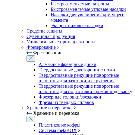
Быстрозаменяемые патроны
Быстрозаменяемые угловые насадки
Насадки для увеличения крутящего
момента
Эксцентриковые насадки
Средства защиты
Сувенирная продукция
Универсальные принадлежности
Фрезерование
Фрезерование
Алмазные фрезерные диски
Твердосплавные двусторонние ножи
Твердосплавные режущие поворотные
пластины для зачистки и скругления
Твердосплавные режущие поворотные
пластины для подготовки кромок под сварку
Фрезерные головки/звездочки
Фрезы из твердых сплавов
Хранение и перевозка
Хранение и перевозка
Пластиковые кофры
Система metaBOX