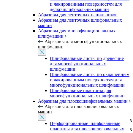
и лакированным поверхностям для
дельташлифовальных машин
Абразивы для ленточных напильников
Абразивы для ленточных шлифовальных
машин
Абразивы для многофункциональных
шлифмашин
Абразивы для многофункциональных
шлифмашин
Шлифовальные листы по древесине
для многофункциональных
шлифмашин
Шлифовальные листы по окрашенным
и лакированным поверхностям для
многофункциональных шлифмашин
Шлифовальные пластины для
многофункциональных шлифмашин
Абразивы для плоскошлифовальных машин
Абразивы для плоскошлифовальных
машин
3
3
3
3
3
3
3
3
3
3
3
3
3
3
3
3
3
3
3
3
3
Перфорированные шлифовальные
пластины для плоскошлифовальных
3
3
3
3
3
3
3
3
3
3
3
3
3
3
3
3
3
3
3
3
3