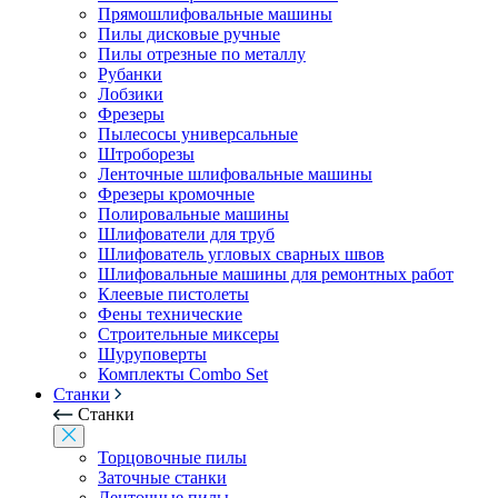
Прямошлифовальные машины
Пилы дисковые ручные
Пилы отрезные по металлу
Рубанки
Лобзики
Фрезеры
Пылесосы универсальные
Штроборезы
Ленточные шлифовальные машины
Фрезеры кромочные
Полировальные машины
Шлифователи для труб
Шлифователь угловых сварных швов
Шлифовальные машины для ремонтных работ
Клеевые пистолеты
Фены технические
Строительные миксеры
Шуруповерты
Комплекты Combo Set
Станки
Станки
Торцовочные пилы
Заточные станки
Ленточные пилы