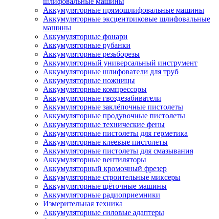
шлифовальные машины
Аккумуляторные прямошлифовальные машины
Аккумуляторные эксцентриковые шлифовальные
машины
Аккумуляторные фонари
Аккумуляторные рубанки
Аккумуляторные резьборезы
Аккумуляторный универсальный инструмент
Аккумуляторные шлифователи для труб
Аккумуляторные ножницы
Аккумуляторные компрессоры
Аккумуляторные гвоздезабиватели
Аккумуляторные заклёпочные пистолеты
Аккумуляторные продувочные пистолеты
Аккумуляторные технические фены
Аккумуляторные пистолеты для герметика
Аккумуляторные клеевые пистолеты
Аккумуляторные пистолеты для смазывания
Аккумуляторные вентиляторы
Аккумуляторный кромочный фрезер
Аккумуляторные строительные миксеры
Аккумуляторные щёточные машины
Аккумуляторные радиоприемники
Измерительная техника
Аккумуляторные силовые адаптеры