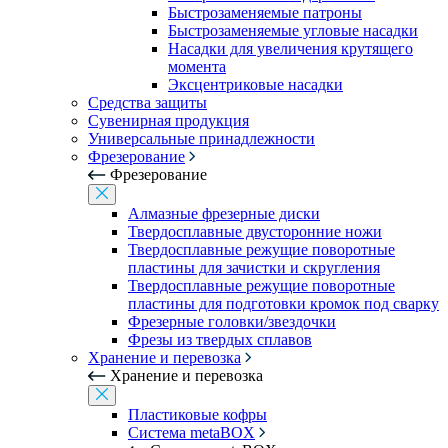
Быстрозаменяемые патроны
Быстрозаменяемые угловые насадки
Насадки для увеличения крутящего
момента
Эксцентриковые насадки
Средства защиты
Сувенирная продукция
Универсальные принадлежности
Фрезерование
Фрезерование
Алмазные фрезерные диски
Твердосплавные двусторонние ножи
Твердосплавные режущие поворотные
пластины для зачистки и скругления
Твердосплавные режущие поворотные
пластины для подготовки кромок под сварку
Фрезерные головки/звездочки
Фрезы из твердых сплавов
Хранение и перевозка
Хранение и перевозка
Пластиковые кофры
Система metaBOX