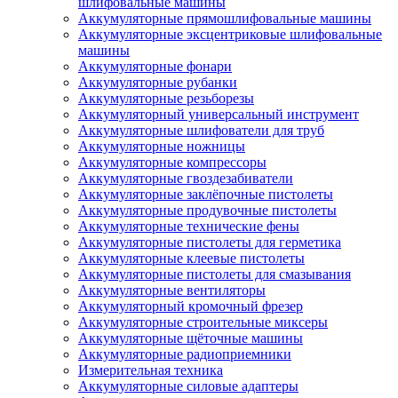
шлифовальные машины
Аккумуляторные прямошлифовальные машины
Аккумуляторные эксцентриковые шлифовальные
машины
Аккумуляторные фонари
Аккумуляторные рубанки
Аккумуляторные резьборезы
Аккумуляторный универсальный инструмент
Аккумуляторные шлифователи для труб
Аккумуляторные ножницы
Аккумуляторные компрессоры
Аккумуляторные гвоздезабиватели
Аккумуляторные заклёпочные пистолеты
Аккумуляторные продувочные пистолеты
Аккумуляторные технические фены
Аккумуляторные пистолеты для герметика
Аккумуляторные клеевые пистолеты
Аккумуляторные пистолеты для смазывания
Аккумуляторные вентиляторы
Аккумуляторный кромочный фрезер
Аккумуляторные строительные миксеры
Аккумуляторные щёточные машины
Аккумуляторные радиоприемники
Измерительная техника
Аккумуляторные силовые адаптеры