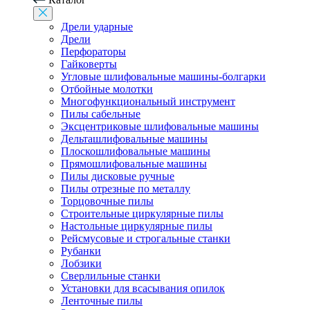
Дрели ударные
Дрели
Перфораторы
Гайковерты
Угловые шлифовальные машины-болгарки
Отбойные молотки
Многофункциональный инструмент
Пилы сабельные
Эксцентриковые шлифовальные машины
Дельташлифовальные машины
Плоскошлифовальные машины
Прямошлифовальные машины
Пилы дисковые ручные
Пилы отрезные по металлу
Торцовочные пилы
Строительные циркулярные пилы
Настольные циркулярные пилы
Рейсмусовые и строгальные станки
Рубанки
Лобзики
Сверлильные станки
Установки для всасывания опилок
Ленточные пилы