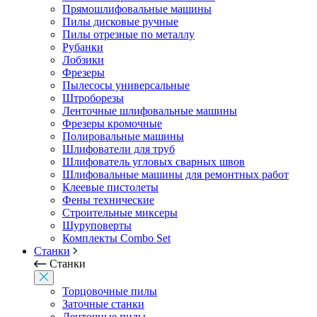
Прямошлифовальные машины
Пилы дисковые ручные
Пилы отрезные по металлу
Рубанки
Лобзики
Фрезеры
Пылесосы универсальные
Штроборезы
Ленточные шлифовальные машины
Фрезеры кромочные
Полировальные машины
Шлифователи для труб
Шлифователь угловых сварных швов
Шлифовальные машины для ремонтных работ
Клеевые пистолеты
Фены технические
Строительные миксеры
Шуруповерты
Комплекты Combo Set
Станки
Станки
Торцовочные пилы
Заточные станки
Ленточные пилы