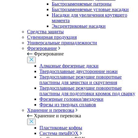
Быстрозаменяемые патроны
Быстрозаменяемые угловые насадки
Насадки для увеличения крутящего
момента
Эксцентриковые насадки
Средства защиты
Сувенирная продукция
Универсальные принадлежности
Фрезерование
Фрезерование
Алмазные фрезерные диски
Твердосплавные двусторонние ножи
Твердосплавные режущие поворотные
пластины для зачистки и скругления
Твердосплавные режущие поворотные
пластины для подготовки кромок под сварку
Фрезерные головки/звездочки
Фрезы из твердых сплавов
Хранение и перевозка
Хранение и перевозка
Пластиковые кофры
Система metaBOX