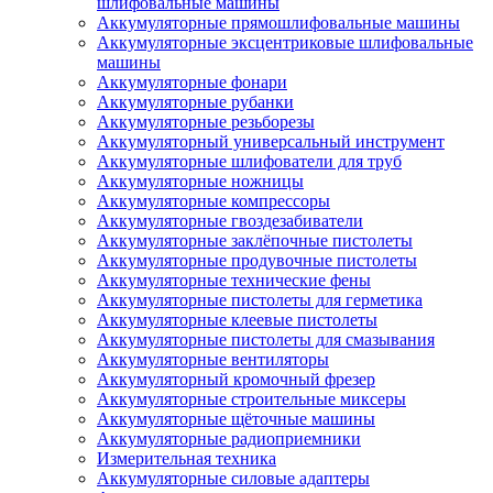
шлифовальные машины
Аккумуляторные прямошлифовальные машины
Аккумуляторные эксцентриковые шлифовальные
машины
Аккумуляторные фонари
Аккумуляторные рубанки
Аккумуляторные резьборезы
Аккумуляторный универсальный инструмент
Аккумуляторные шлифователи для труб
Аккумуляторные ножницы
Аккумуляторные компрессоры
Аккумуляторные гвоздезабиватели
Аккумуляторные заклёпочные пистолеты
Аккумуляторные продувочные пистолеты
Аккумуляторные технические фены
Аккумуляторные пистолеты для герметика
Аккумуляторные клеевые пистолеты
Аккумуляторные пистолеты для смазывания
Аккумуляторные вентиляторы
Аккумуляторный кромочный фрезер
Аккумуляторные строительные миксеры
Аккумуляторные щёточные машины
Аккумуляторные радиоприемники
Измерительная техника
Аккумуляторные силовые адаптеры