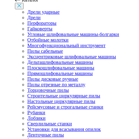
Дрели ударные
Дрели
Перфораторы
Гайковерты
Угловые шлифовальные машины-болгарки
Отбойные молотки
Многофункциональный инструмент
Пилы сабельные
Эксцентриковые шлифовальные машины
Дельташлифовальные машины
Плоскошлифовальные машины
Прямошлифовальные машины
Пилы дисковые ручные
Пилы отрезные по металлу
Торцовочные пилы
Строительные циркулярные пилы
Настольные циркулярные пилы
Рейсмусовые и строгальные станки
Рубанки
Лобзики
Сверлильные станки
Установки для всасывания опилок
Ленточные пилы