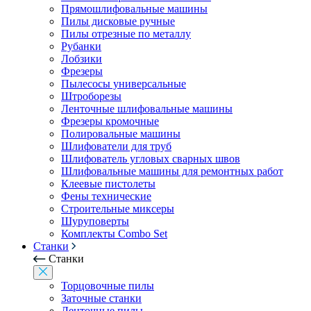
Прямошлифовальные машины
Пилы дисковые ручные
Пилы отрезные по металлу
Рубанки
Лобзики
Фрезеры
Пылесосы универсальные
Штроборезы
Ленточные шлифовальные машины
Фрезеры кромочные
Полировальные машины
Шлифователи для труб
Шлифователь угловых сварных швов
Шлифовальные машины для ремонтных работ
Клеевые пистолеты
Фены технические
Строительные миксеры
Шуруповерты
Комплекты Combo Set
Станки
Станки
Торцовочные пилы
Заточные станки
Ленточные пилы