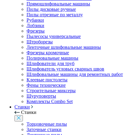
Прямошлифовальные машины
Пилы дисковые ручные
Пилы отрезные по металлу
Рубанки
Лобзики
Фрезеры
Пылесосы универсальные
Штроборезы
Ленточные шлифовальные машины
Фрезеры кромочные
Полировальные машины
Шлифователи для труб
Шлифователь угловых сварных швов
Шлифовальные машины для ремонтных работ
Клеевые пистолеты
Фены технические
Строительные миксеры
Шуруповерты
Комплекты Combo Set
Станки
Станки
Торцовочные пилы
Заточные станки
Ленточные пилы