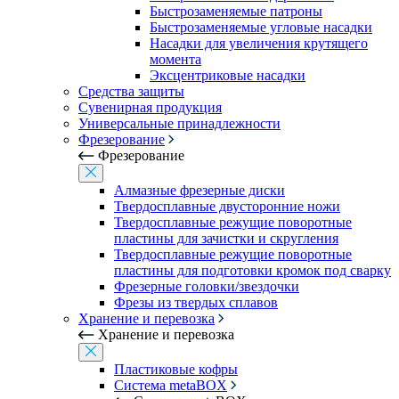
Быстрозаменяемые патроны
Быстрозаменяемые угловые насадки
Насадки для увеличения крутящего
момента
Эксцентриковые насадки
Средства защиты
Сувенирная продукция
Универсальные принадлежности
Фрезерование
Фрезерование
Алмазные фрезерные диски
Твердосплавные двусторонние ножи
Твердосплавные режущие поворотные
пластины для зачистки и скругления
Твердосплавные режущие поворотные
пластины для подготовки кромок под сварку
Фрезерные головки/звездочки
Фрезы из твердых сплавов
Хранение и перевозка
Хранение и перевозка
Пластиковые кофры
Система metaBOX