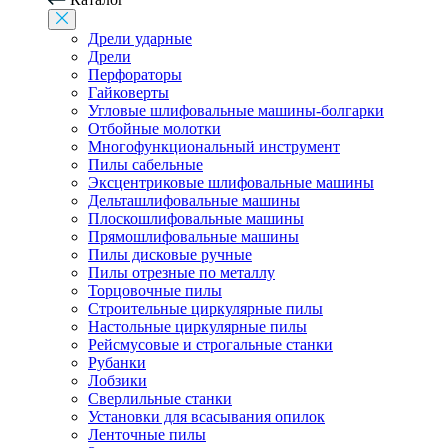
Дрели ударные
Дрели
Перфораторы
Гайковерты
Угловые шлифовальные машины-болгарки
Отбойные молотки
Многофункциональный инструмент
Пилы сабельные
Эксцентриковые шлифовальные машины
Дельташлифовальные машины
Плоскошлифовальные машины
Прямошлифовальные машины
Пилы дисковые ручные
Пилы отрезные по металлу
Торцовочные пилы
Строительные циркулярные пилы
Настольные циркулярные пилы
Рейсмусовые и строгальные станки
Рубанки
Лобзики
Сверлильные станки
Установки для всасывания опилок
Ленточные пилы