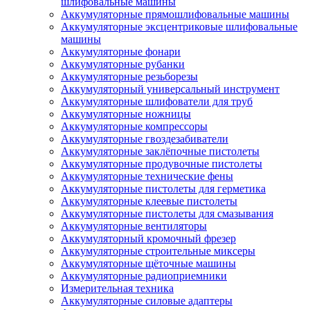
шлифовальные машины
Аккумуляторные прямошлифовальные машины
Аккумуляторные эксцентриковые шлифовальные
машины
Аккумуляторные фонари
Аккумуляторные рубанки
Аккумуляторные резьборезы
Аккумуляторный универсальный инструмент
Аккумуляторные шлифователи для труб
Аккумуляторные ножницы
Аккумуляторные компрессоры
Аккумуляторные гвоздезабиватели
Аккумуляторные заклёпочные пистолеты
Аккумуляторные продувочные пистолеты
Аккумуляторные технические фены
Аккумуляторные пистолеты для герметика
Аккумуляторные клеевые пистолеты
Аккумуляторные пистолеты для смазывания
Аккумуляторные вентиляторы
Аккумуляторный кромочный фрезер
Аккумуляторные строительные миксеры
Аккумуляторные щёточные машины
Аккумуляторные радиоприемники
Измерительная техника
Аккумуляторные силовые адаптеры