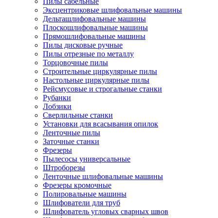
Пилы сабельные
Эксцентриковые шлифовальные машины
Дельташлифовальные машины
Плоскошлифовальные машины
Прямошлифовальные машины
Пилы дисковые ручные
Пилы отрезные по металлу
Торцовочные пилы
Строительные циркулярные пилы
Настольные циркулярные пилы
Рейсмусовые и строгальные станки
Рубанки
Лобзики
Сверлильные станки
Установки для всасывания опилок
Ленточные пилы
Заточные станки
Фрезеры
Пылесосы универсальные
Штроборезы
Ленточные шлифовальные машины
Фрезеры кромочные
Полировальные машины
Шлифователи для труб
Шлифователь угловых сварных швов