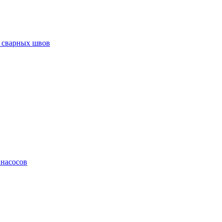
 сварных швов
 насосов