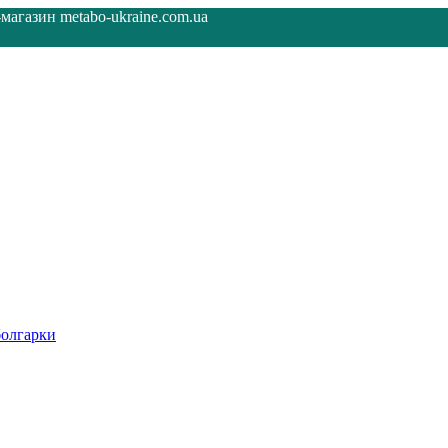
агазин metabo-ukraine.com.ua
олгарки