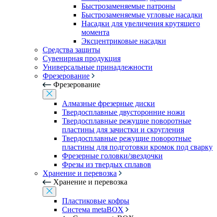
Быстрозаменяемые патроны
Быстрозаменяемые угловые насадки
Насадки для увеличения крутящего
момента
Эксцентриковые насадки
Средства защиты
Сувенирная продукция
Универсальные принадлежности
Фрезерование
Фрезерование
Алмазные фрезерные диски
Твердосплавные двусторонние ножи
Твердосплавные режущие поворотные
пластины для зачистки и скругления
Твердосплавные режущие поворотные
пластины для подготовки кромок под сварку
Фрезерные головки/звездочки
Фрезы из твердых сплавов
Хранение и перевозка
Хранение и перевозка
Пластиковые кофры
Система metaBOX