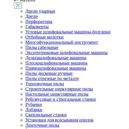
Дрели ударные
Дрели
Перфораторы
Гайковерты
Угловые шлифовальные машины-болгарки
Отбойные молотки
Многофункциональный инструмент
Пилы сабельные
Эксцентриковые шлифовальные машины
Дельташлифовальные машины
Плоскошлифовальные машины
Прямошлифовальные машины
Пилы дисковые ручные
Пилы отрезные по металлу
Торцовочные пилы
Строительные циркулярные пилы
Настольные циркулярные пилы
Рейсмусовые и строгальные станки
Рубанки
Лобзики
Сверлильные станки
Установки для всасывания опилок
Ленточные пилы