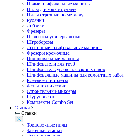
Прямошлифовальные машины
Пилы дисковые ручные
Пилы отрезные по металлу
Рубанки
Лобзики
Фрезеры
Пылесосы универсальные
Штроборезы
Ленточные шлифовальные машины
Фрезеры кромочные
Полировальные машины
Шлифователи для труб
Шлифователь угловых сварных швов
Шлифовальные машины для ремонтных работ
Клеевые пистолеты
Фены технические
Строительные миксеры
Шуруповерты
Комплекты Combo Set
Станки
Станки
Торцовочные пилы
Заточные станки
Ленточные пилы