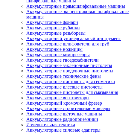
шлифовальные машины
Аккумуляторные прямошлифовальные машины
Аккумуляторные эксцентриковые шлифовальные
машины
Аккумуляторные фонари
Аккумуляторные рубанки
Аккумуляторные резьборезы
Аккумуляторный универсальный инструмент
Аккумуляторные шлифователи для труб
Аккумуляторные ножницы
Аккумуляторные компрессоры
Аккумуляторные гвоздезабиватели
Аккумуляторные заклёпочные пистолеты
Аккумуляторные продувочные пистолеты
Аккумуляторные технические фены
Аккумуляторные пистолеты для герметика
Аккумуляторные клеевые пистолеты
Аккумуляторные пистолеты для смазывания
Аккумуляторные вентиляторы
Аккумуляторный кромочный фрезер
Аккумуляторные строительные миксеры
Аккумуляторные щёточные машины
Аккумуляторные радиоприемники
Измерительная техника
Аккумуляторные силовые адаптеры