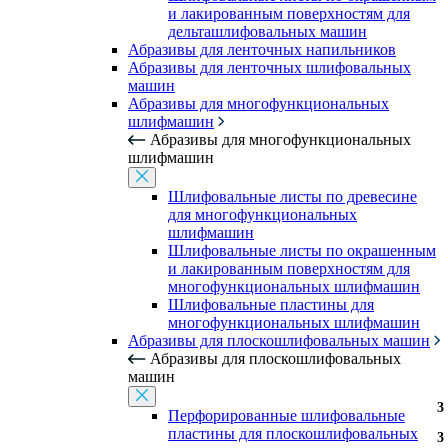
и лакированным поверхностям для
дельташлифовальных машин
Абразивы для ленточных напильников
Абразивы для ленточных шлифовальных
машин
Абразивы для многофункциональных
шлифмашин
Абразивы для многофункциональных
шлифмашин
Шлифовальные листы по древесине
для многофункциональных
шлифмашин
Шлифовальные листы по окрашенным
и лакированным поверхностям для
многофункциональных шлифмашин
Шлифовальные пластины для
многофункциональных шлифмашин
Абразивы для плоскошлифовальных машин
Абразивы для плоскошлифовальных
машин
3
3
3
3
3
3
3
3
3
3
3
3
3
Перфорированные шлифовальные
пластины для плоскошлифовальных
3
3
3
3
3
3
3
3
3
3
3
3
3