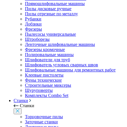
Прямошлифовальные машины
Пилы дисковые ручные
Пилы отрезные по металлу
Рубанки
Лобзики
Фрезеры
Пылесосы универсальные
Штроборезы
Ленточные шлифовальные машины
Фрезеры кромочные
Полировальные машины
Шлифователи для труб
Шлифователь угловых сварных швов
Шлифовальные машины для ремонтных работ
Клеевые пистолеты
Фены технические
Строительные миксеры
Шуруповерты
Комплекты Combo Set
Станки
Станки
Торцовочные пилы
Заточные станки
Ленточные пилы