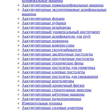
шлифовальные машины
Аккумуляторные прямошлифовальные машины
Аккумуляторные эксцентриковые шлифовальные
машины
Аккумуляторные фонари
Аккумуляторные рубанки
Аккумуляторные резьборезы
Аккумуляторный универсальный инструмент
Аккумуляторные шлифователи для труб
Аккумуляторные ножницы
Аккумуляторные компрессоры
Аккумуляторные гвоздезабиватели
Аккумуляторные заклёпочные пистолеты
Аккумуляторные продувочные пистолеты
Аккумуляторные технические фены
Аккумуляторные пистолеты для герметика
Аккумуляторные клеевые пистолеты
Аккумуляторные пистолеты для смазывания
Аккумуляторные вентиляторы
Аккумуляторный кромочный фрезер
Аккумуляторные строительные миксеры
Аккумуляторные щёточные машины
Аккумуляторные радиоприемники
Измерительная техника
Аккумуляторные силовые адаптеры