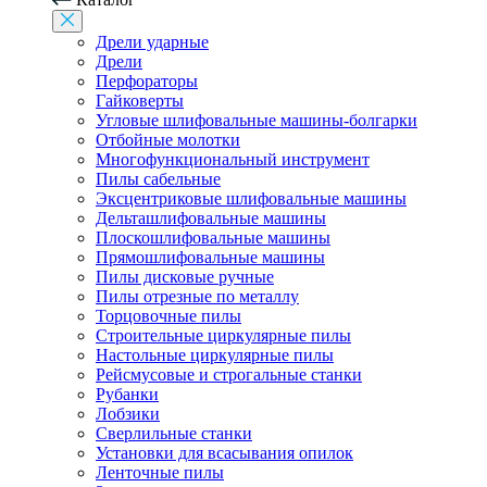
Дрели ударные
Дрели
Перфораторы
Гайковерты
Угловые шлифовальные машины-болгарки
Отбойные молотки
Многофункциональный инструмент
Пилы сабельные
Эксцентриковые шлифовальные машины
Дельташлифовальные машины
Плоскошлифовальные машины
Прямошлифовальные машины
Пилы дисковые ручные
Пилы отрезные по металлу
Торцовочные пилы
Строительные циркулярные пилы
Настольные циркулярные пилы
Рейсмусовые и строгальные станки
Рубанки
Лобзики
Сверлильные станки
Установки для всасывания опилок
Ленточные пилы