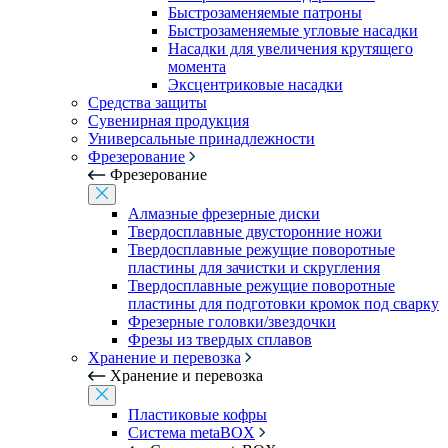
Быстрозаменяемые патроны
Быстрозаменяемые угловые насадки
Насадки для увеличения крутящего
момента
Эксцентриковые насадки
Средства защиты
Сувенирная продукция
Универсальные принадлежности
Фрезерование
Фрезерование
Алмазные фрезерные диски
Твердосплавные двусторонние ножи
Твердосплавные режущие поворотные
пластины для зачистки и скругления
Твердосплавные режущие поворотные
пластины для подготовки кромок под сварку
Фрезерные головки/звездочки
Фрезы из твердых сплавов
Хранение и перевозка
Хранение и перевозка
Пластиковые кофры
Система metaBOX