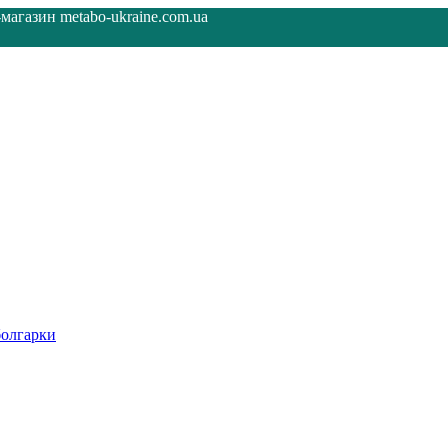
агазин metabo-ukraine.com.ua
олгарки