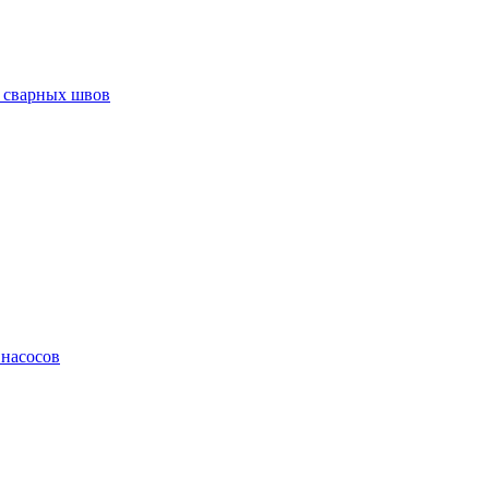
 сварных швов
 насосов