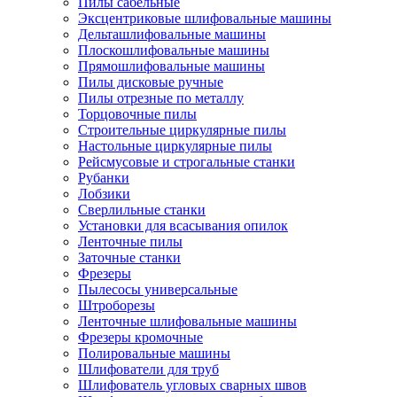
Пилы сабельные
Эксцентриковые шлифовальные машины
Дельташлифовальные машины
Плоскошлифовальные машины
Прямошлифовальные машины
Пилы дисковые ручные
Пилы отрезные по металлу
Торцовочные пилы
Строительные циркулярные пилы
Настольные циркулярные пилы
Рейсмусовые и строгальные станки
Рубанки
Лобзики
Сверлильные станки
Установки для всасывания опилок
Ленточные пилы
Заточные станки
Фрезеры
Пылесосы универсальные
Штроборезы
Ленточные шлифовальные машины
Фрезеры кромочные
Полировальные машины
Шлифователи для труб
Шлифователь угловых сварных швов