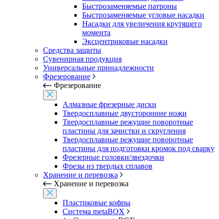
Быстрозаменяемые патроны
Быстрозаменяемые угловые насадки
Насадки для увеличения крутящего
момента
Эксцентриковые насадки
Средства защиты
Сувенирная продукция
Универсальные принадлежности
Фрезерование
Фрезерование
Алмазные фрезерные диски
Твердосплавные двусторонние ножи
Твердосплавные режущие поворотные
пластины для зачистки и скругления
Твердосплавные режущие поворотные
пластины для подготовки кромок под сварку
Фрезерные головки/звездочки
Фрезы из твердых сплавов
Хранение и перевозка
Хранение и перевозка
Пластиковые кофры
Система metaBOX