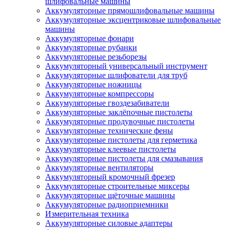
шлифовальные машины
Аккумуляторные прямошлифовальные машины
Аккумуляторные эксцентриковые шлифовальные
машины
Аккумуляторные фонари
Аккумуляторные рубанки
Аккумуляторные резьборезы
Аккумуляторный универсальный инструмент
Аккумуляторные шлифователи для труб
Аккумуляторные ножницы
Аккумуляторные компрессоры
Аккумуляторные гвоздезабиватели
Аккумуляторные заклёпочные пистолеты
Аккумуляторные продувочные пистолеты
Аккумуляторные технические фены
Аккумуляторные пистолеты для герметика
Аккумуляторные клеевые пистолеты
Аккумуляторные пистолеты для смазывания
Аккумуляторные вентиляторы
Аккумуляторный кромочный фрезер
Аккумуляторные строительные миксеры
Аккумуляторные щёточные машины
Аккумуляторные радиоприемники
Измерительная техника
Аккумуляторные силовые адаптеры