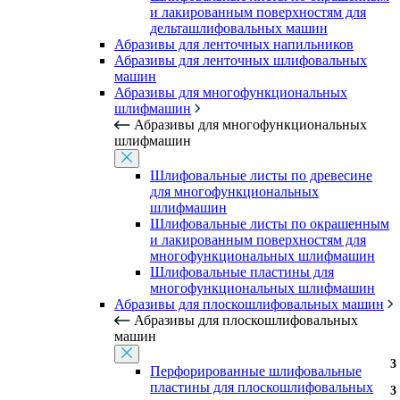
и лакированным поверхностям для
дельташлифовальных машин
Абразивы для ленточных напильников
Абразивы для ленточных шлифовальных
машин
Абразивы для многофункциональных
шлифмашин
Абразивы для многофункциональных
шлифмашин
Шлифовальные листы по древесине
для многофункциональных
шлифмашин
Шлифовальные листы по окрашенным
и лакированным поверхностям для
многофункциональных шлифмашин
Шлифовальные пластины для
многофункциональных шлифмашин
Абразивы для плоскошлифовальных машин
Абразивы для плоскошлифовальных
машин
3
3
3
3
3
3
3
3
Перфорированные шлифовальные
пластины для плоскошлифовальных
3
3
3
3
3
3
3
3