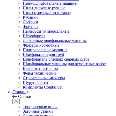
Прямошлифовальные машины
Пилы дисковые ручные
Пилы отрезные по металлу
Рубанки
Лобзики
Фрезеры
Пылесосы универсальные
Штроборезы
Ленточные шлифовальные машины
Фрезеры кромочные
Полировальные машины
Шлифователи для труб
Шлифователь угловых сварных швов
Шлифовальные машины для ремонтных работ
Клеевые пистолеты
Фены технические
Строительные миксеры
Шуруповерты
Комплекты Combo Set
Станки
Станки
Торцовочные пилы
Заточные станки
Ленточные пилы