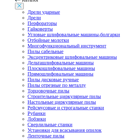
Дрели ударные
Дрели
Перфораторы
Гайковерты
Угловые шлифовальные машины-болгарки
Отбойные молотки
Многофункциональный инструмент
Пилы сабельные
Эксцентриковые шлифовальные машины
Дельташлифовальные машины
Плоскошлифовальные машины
Прямошлифовальные машины
Пилы дисковые ручные
Пилы отрезные по металлу
Торцовочные пилы
Строительные циркулярные пилы
Настольные циркулярные пилы
Рейсмусовые и строгальные станки
Рубанки
Лобзики
Сверлильные станки
Установки для всасывания опилок
Ленточные пилы