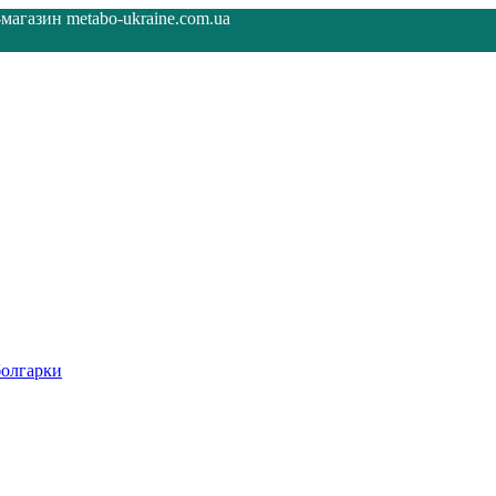
агазин metabo-ukraine.com.ua
олгарки