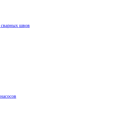
 сварных швов
 насосов