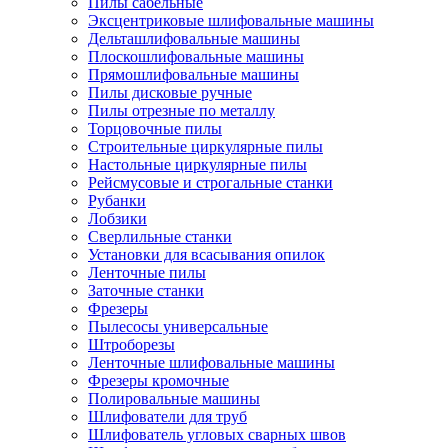
Пилы сабельные
Эксцентриковые шлифовальные машины
Дельташлифовальные машины
Плоскошлифовальные машины
Прямошлифовальные машины
Пилы дисковые ручные
Пилы отрезные по металлу
Торцовочные пилы
Строительные циркулярные пилы
Настольные циркулярные пилы
Рейсмусовые и строгальные станки
Рубанки
Лобзики
Сверлильные станки
Установки для всасывания опилок
Ленточные пилы
Заточные станки
Фрезеры
Пылесосы универсальные
Штроборезы
Ленточные шлифовальные машины
Фрезеры кромочные
Полировальные машины
Шлифователи для труб
Шлифователь угловых сварных швов