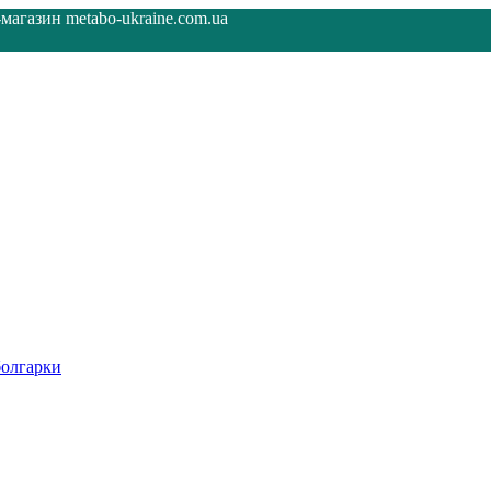
агазин metabo-ukraine.com.ua
олгарки