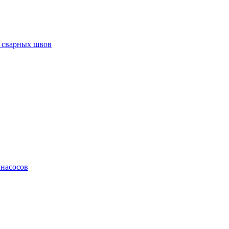
 сварных швов
 насосов