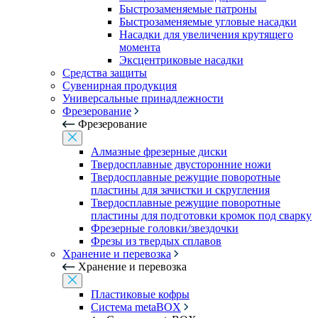
Быстрозаменяемые патроны
Быстрозаменяемые угловые насадки
Насадки для увеличения крутящего
момента
Эксцентриковые насадки
Средства защиты
Сувенирная продукция
Универсальные принадлежности
Фрезерование
Фрезерование
Алмазные фрезерные диски
Твердосплавные двусторонние ножи
Твердосплавные режущие поворотные
пластины для зачистки и скругления
Твердосплавные режущие поворотные
пластины для подготовки кромок под сварку
Фрезерные головки/звездочки
Фрезы из твердых сплавов
Хранение и перевозка
Хранение и перевозка
Пластиковые кофры
Система metaBOX