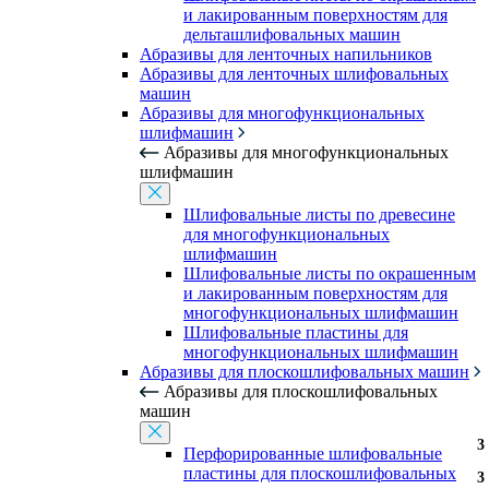
и лакированным поверхностям для
дельташлифовальных машин
Абразивы для ленточных напильников
Абразивы для ленточных шлифовальных
машин
Абразивы для многофункциональных
шлифмашин
Абразивы для многофункциональных
шлифмашин
Шлифовальные листы по древесине
для многофункциональных
шлифмашин
Шлифовальные листы по окрашенным
и лакированным поверхностям для
многофункциональных шлифмашин
Шлифовальные пластины для
многофункциональных шлифмашин
Абразивы для плоскошлифовальных машин
Абразивы для плоскошлифовальных
машин
3
3
3
3
3
3
3
3
3
3
3
3
3
3
3
3
3
3
3
3
3
3
3
3
Перфорированные шлифовальные
пластины для плоскошлифовальных
3
3
3
3
3
3
3
3
3
3
3
3
3
3
3
3
3
3
3
3
3
3
3
3