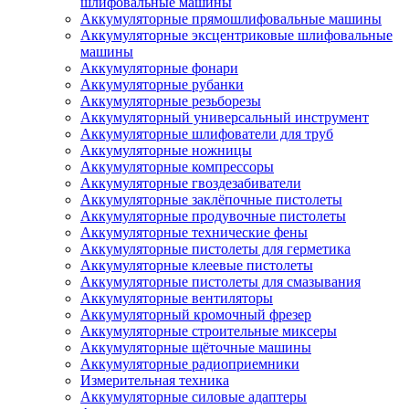
шлифовальные машины
Аккумуляторные прямошлифовальные машины
Аккумуляторные эксцентриковые шлифовальные
машины
Аккумуляторные фонари
Аккумуляторные рубанки
Аккумуляторные резьборезы
Аккумуляторный универсальный инструмент
Аккумуляторные шлифователи для труб
Аккумуляторные ножницы
Аккумуляторные компрессоры
Аккумуляторные гвоздезабиватели
Аккумуляторные заклёпочные пистолеты
Аккумуляторные продувочные пистолеты
Аккумуляторные технические фены
Аккумуляторные пистолеты для герметика
Аккумуляторные клеевые пистолеты
Аккумуляторные пистолеты для смазывания
Аккумуляторные вентиляторы
Аккумуляторный кромочный фрезер
Аккумуляторные строительные миксеры
Аккумуляторные щёточные машины
Аккумуляторные радиоприемники
Измерительная техника
Аккумуляторные силовые адаптеры