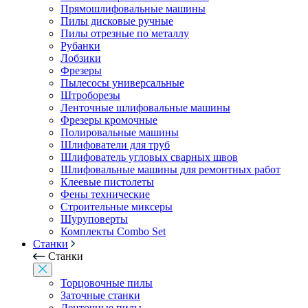
Прямошлифовальные машины
Пилы дисковые ручные
Пилы отрезные по металлу
Рубанки
Лобзики
Фрезеры
Пылесосы универсальные
Штроборезы
Ленточные шлифовальные машины
Фрезеры кромочные
Полировальные машины
Шлифователи для труб
Шлифователь угловых сварных швов
Шлифовальные машины для ремонтных работ
Клеевые пистолеты
Фены технические
Строительные миксеры
Шуруповерты
Комплекты Combo Set
Станки
Станки
Торцовочные пилы
Заточные станки
Ленточные пилы