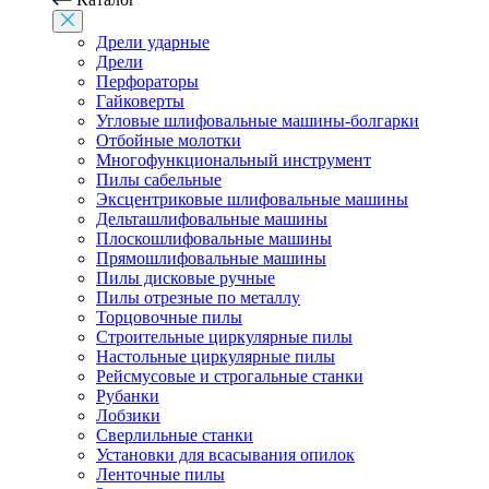
Дрели ударные
Дрели
Перфораторы
Гайковерты
Угловые шлифовальные машины-болгарки
Отбойные молотки
Многофункциональный инструмент
Пилы сабельные
Эксцентриковые шлифовальные машины
Дельташлифовальные машины
Плоскошлифовальные машины
Прямошлифовальные машины
Пилы дисковые ручные
Пилы отрезные по металлу
Торцовочные пилы
Строительные циркулярные пилы
Настольные циркулярные пилы
Рейсмусовые и строгальные станки
Рубанки
Лобзики
Сверлильные станки
Установки для всасывания опилок
Ленточные пилы