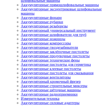
шлифовальные машины
Аккумуляторные прямошлифовальные машины
Аккумуляторные эксцентриковые шлифовальные
машины
Аккумуляторные фонари
Аккумуляторные рубанки
Аккумуляторные резьборезы
Аккумуляторный универсальный инструмент
Аккумуляторные шлифователи для труб
Аккумуляторные ножницы
Аккумуляторные компрессоры
Аккумуляторные гвоздезабиватели
Аккумуляторные заклёпочные пистолеты
Аккумуляторные продувочные пистолеты
Аккумуляторные технические фены
Аккумуляторные пистолеты для герметика
Аккумуляторные клеевые пистолеты
Аккумуляторные пистолеты для смазывания
Аккумуляторные вентиляторы
Аккумуляторный кромочный фрезер
Аккумуляторные строительные миксеры
Аккумуляторные щёточные машины
Аккумуляторные радиоприемники
Измерительная техника
Аккумуляторные силовые адаптеры