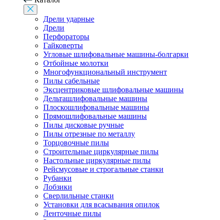
Дрели ударные
Дрели
Перфораторы
Гайковерты
Угловые шлифовальные машины-болгарки
Отбойные молотки
Многофункциональный инструмент
Пилы сабельные
Эксцентриковые шлифовальные машины
Дельташлифовальные машины
Плоскошлифовальные машины
Прямошлифовальные машины
Пилы дисковые ручные
Пилы отрезные по металлу
Торцовочные пилы
Строительные циркулярные пилы
Настольные циркулярные пилы
Рейсмусовые и строгальные станки
Рубанки
Лобзики
Сверлильные станки
Установки для всасывания опилок
Ленточные пилы