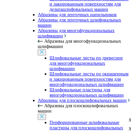
и лакированным поверхностям для
дельташлифовальных машин
Абразивы для ленточных напильников
Абразивы для ленточных шлифовальных
машин
Абразивы для многофункциональных
шлифмашин
Абразивы для многофункциональных
шлифмашин
Шлифовальные листы по древесине
для многофункциональных
шлифмашин
Шлифовальные листы по окрашенным
и лакированным поверхностям для
многофункциональных шлифмашин
Шлифовальные пластины для
многофункциональных шлифмашин
Абразивы для плоскошлифовальных машин
Абразивы для плоскошлифовальных
машин
3
3
3
3
Перфорированные шлифовальные
пластины для плоскошлифовальных
3
3
3
3