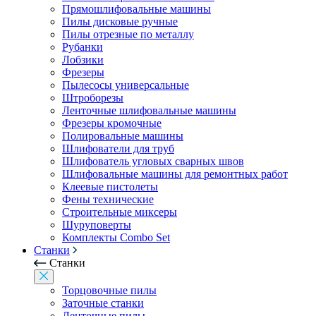
Прямошлифовальные машины
Пилы дисковые ручные
Пилы отрезные по металлу
Рубанки
Лобзики
Фрезеры
Пылесосы универсальные
Штроборезы
Ленточные шлифовальные машины
Фрезеры кромочные
Полировальные машины
Шлифователи для труб
Шлифователь угловых сварных швов
Шлифовальные машины для ремонтных работ
Клеевые пистолеты
Фены технические
Строительные миксеры
Шуруповерты
Комплекты Combo Set
Станки
Станки
Торцовочные пилы
Заточные станки
Ленточные пилы