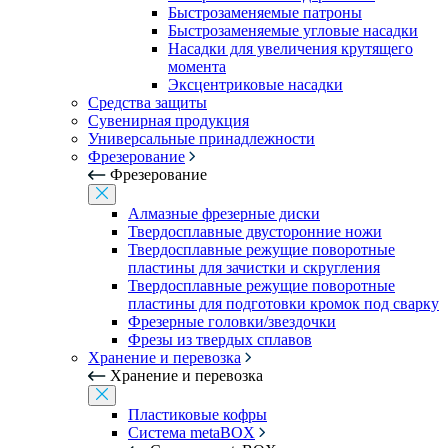
Быстрозаменяемые патроны
Быстрозаменяемые угловые насадки
Насадки для увеличения крутящего
момента
Эксцентриковые насадки
Средства защиты
Сувенирная продукция
Универсальные принадлежности
Фрезерование
Фрезерование
Алмазные фрезерные диски
Твердосплавные двусторонние ножи
Твердосплавные режущие поворотные
пластины для зачистки и скругления
Твердосплавные режущие поворотные
пластины для подготовки кромок под сварку
Фрезерные головки/звездочки
Фрезы из твердых сплавов
Хранение и перевозка
Хранение и перевозка
Пластиковые кофры
Система metaBOX