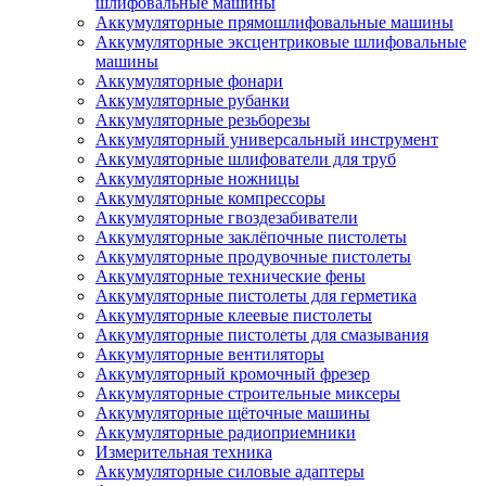
шлифовальные машины
Аккумуляторные прямошлифовальные машины
Аккумуляторные эксцентриковые шлифовальные
машины
Аккумуляторные фонари
Аккумуляторные рубанки
Аккумуляторные резьборезы
Аккумуляторный универсальный инструмент
Аккумуляторные шлифователи для труб
Аккумуляторные ножницы
Аккумуляторные компрессоры
Аккумуляторные гвоздезабиватели
Аккумуляторные заклёпочные пистолеты
Аккумуляторные продувочные пистолеты
Аккумуляторные технические фены
Аккумуляторные пистолеты для герметика
Аккумуляторные клеевые пистолеты
Аккумуляторные пистолеты для смазывания
Аккумуляторные вентиляторы
Аккумуляторный кромочный фрезер
Аккумуляторные строительные миксеры
Аккумуляторные щёточные машины
Аккумуляторные радиоприемники
Измерительная техника
Аккумуляторные силовые адаптеры