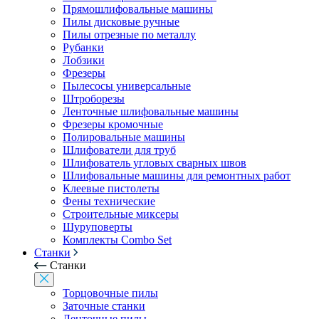
Прямошлифовальные машины
Пилы дисковые ручные
Пилы отрезные по металлу
Рубанки
Лобзики
Фрезеры
Пылесосы универсальные
Штроборезы
Ленточные шлифовальные машины
Фрезеры кромочные
Полировальные машины
Шлифователи для труб
Шлифователь угловых сварных швов
Шлифовальные машины для ремонтных работ
Клеевые пистолеты
Фены технические
Строительные миксеры
Шуруповерты
Комплекты Combo Set
Станки
Станки
Торцовочные пилы
Заточные станки
Ленточные пилы