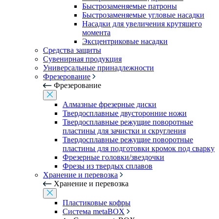
Быстрозаменяемые патроны
Быстрозаменяемые угловые насадки
Насадки для увеличения крутящего
момента
Эксцентриковые насадки
Средства защиты
Сувенирная продукция
Универсальные принадлежности
Фрезерование
Фрезерование
Алмазные фрезерные диски
Твердосплавные двусторонние ножи
Твердосплавные режущие поворотные
пластины для зачистки и скругления
Твердосплавные режущие поворотные
пластины для подготовки кромок под сварку
Фрезерные головки/звездочки
Фрезы из твердых сплавов
Хранение и перевозка
Хранение и перевозка
Пластиковые кофры
Система metaBOX