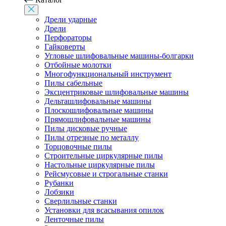
Дрели ударные
Дрели
Перфораторы
Гайковерты
Угловые шлифовальные машины-болгарки
Отбойные молотки
Многофункциональный инструмент
Пилы сабельные
Эксцентриковые шлифовальные машины
Дельташлифовальные машины
Плоскошлифовальные машины
Прямошлифовальные машины
Пилы дисковые ручные
Пилы отрезные по металлу
Торцовочные пилы
Строительные циркулярные пилы
Настольные циркулярные пилы
Рейсмусовые и строгальные станки
Рубанки
Лобзики
Сверлильные станки
Установки для всасывания опилок
Ленточные пилы