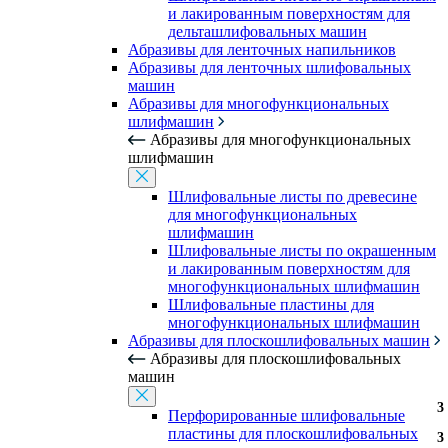
и лакированным поверхностям для
дельташлифовальных машин
Абразивы для ленточных напильников
Абразивы для ленточных шлифовальных
машин
Абразивы для многофункциональных
шлифмашин
Абразивы для многофункциональных
шлифмашин
Шлифовальные листы по древесине
для многофункциональных
шлифмашин
Шлифовальные листы по окрашенным
и лакированным поверхностям для
многофункциональных шлифмашин
Шлифовальные пластины для
многофункциональных шлифмашин
Абразивы для плоскошлифовальных машин
Абразивы для плоскошлифовальных
машин
3
3
Перфорированные шлифовальные
пластины для плоскошлифовальных
3
3