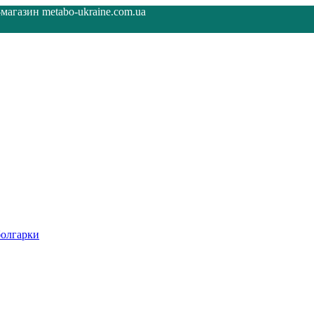
агазин metabo-ukraine.com.ua
олгарки