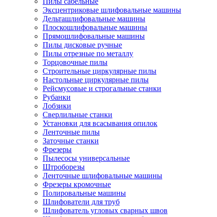
Пилы сабельные
Эксцентриковые шлифовальные машины
Дельташлифовальные машины
Плоскошлифовальные машины
Прямошлифовальные машины
Пилы дисковые ручные
Пилы отрезные по металлу
Торцовочные пилы
Строительные циркулярные пилы
Настольные циркулярные пилы
Рейсмусовые и строгальные станки
Рубанки
Лобзики
Сверлильные станки
Установки для всасывания опилок
Ленточные пилы
Заточные станки
Фрезеры
Пылесосы универсальные
Штроборезы
Ленточные шлифовальные машины
Фрезеры кромочные
Полировальные машины
Шлифователи для труб
Шлифователь угловых сварных швов