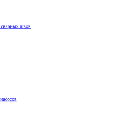
 сварных швов
 насосов