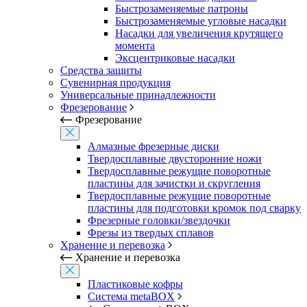
Быстрозаменяемые патроны
Быстрозаменяемые угловые насадки
Насадки для увеличения крутящего
момента
Эксцентриковые насадки
Средства защиты
Сувенирная продукция
Универсальные принадлежности
Фрезерование
Фрезерование
Алмазные фрезерные диски
Твердосплавные двусторонние ножи
Твердосплавные режущие поворотные
пластины для зачистки и скругления
Твердосплавные режущие поворотные
пластины для подготовки кромок под сварку
Фрезерные головки/звездочки
Фрезы из твердых сплавов
Хранение и перевозка
Хранение и перевозка
Пластиковые кофры
Система metaBOX