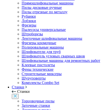
Прямошлифовальные машины
Пилы дисковые ручные
Пилы отрезные по металлу
Рубанки
Лобзики
Фрезеры
Пылесосы универсальные
Штроборезы
Ленточные шлифовальные машины
Фрезеры кромочные
Полировальные машины
Шлифователи для труб
Шлифователь угловых сварных швов
Шлифовальные машины для ремонтных работ
Клеевые пистолеты
Фены технические
Строительные миксеры
Шуруповерты
Комплекты Combo Set
Станки
Станки
Торцовочные пилы
Заточные станки
Ленточные пилы