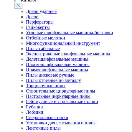
Дрели ударные
Дрели
Перфораторы
Гайковерты
Угловые шлифовальные машины-болгарки
Отбойные молотки
Многофункциональный инструмент
Пилы сабельные
Эксцентриковые шлифовальные машины
Дельташлифовальные машины
Плоскошлифовальные машины
Прямошлифовальные машины
Пилы дисковые ручные
Пилы отрезные по металлу
Торцовочные пилы
Строительные циркулярные пилы
Настольные циркулярные пилы
Рейсмусовые и строгальные станки
Рубанки
Лобзики
Сверлильные станки
Установки для всасывания опилок
Ленточные пилы