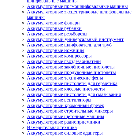
шлифовальные машины
Аккумуляторные прямошлифовальные машины
Аккумуляторные эксцентриковые шлифовальные
машины
Аккумуляторные фонари
Аккумуляторные рубанки
Аккумуляторные резьборезы
Аккумуляторный универсальный инструмент
Аккумуляторные шлифователи для труб
Аккумуляторные ножницы
Аккумуляторные компрессоры
Аккумуляторные гвоздезабиватели
Аккумуляторные заклёпочные пистолеты
Аккумуляторные продувочные пистолеты
Аккумуляторные технические фены
Аккумуляторные пистолеты для герметика
Аккумуляторные клеевые пистолеты
Аккумуляторные пистолеты для смазывания
Аккумуляторные вентиляторы
Аккумуляторный кромочный фрезер
Аккумуляторные строительные миксеры
Аккумуляторные щёточные машины
Аккумуляторные радиоприемники
Измерительная техника
Аккумуляторные силовые адаптеры