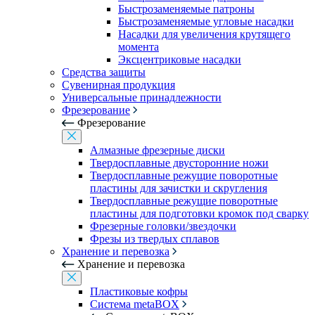
Быстрозаменяемые патроны
Быстрозаменяемые угловые насадки
Насадки для увеличения крутящего
момента
Эксцентриковые насадки
Средства защиты
Сувенирная продукция
Универсальные принадлежности
Фрезерование
Фрезерование
Алмазные фрезерные диски
Твердосплавные двусторонние ножи
Твердосплавные режущие поворотные
пластины для зачистки и скругления
Твердосплавные режущие поворотные
пластины для подготовки кромок под сварку
Фрезерные головки/звездочки
Фрезы из твердых сплавов
Хранение и перевозка
Хранение и перевозка
Пластиковые кофры
Система metaBOX