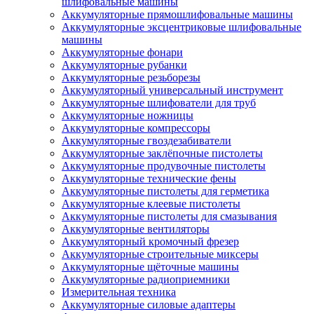
шлифовальные машины
Аккумуляторные прямошлифовальные машины
Аккумуляторные эксцентриковые шлифовальные
машины
Аккумуляторные фонари
Аккумуляторные рубанки
Аккумуляторные резьборезы
Аккумуляторный универсальный инструмент
Аккумуляторные шлифователи для труб
Аккумуляторные ножницы
Аккумуляторные компрессоры
Аккумуляторные гвоздезабиватели
Аккумуляторные заклёпочные пистолеты
Аккумуляторные продувочные пистолеты
Аккумуляторные технические фены
Аккумуляторные пистолеты для герметика
Аккумуляторные клеевые пистолеты
Аккумуляторные пистолеты для смазывания
Аккумуляторные вентиляторы
Аккумуляторный кромочный фрезер
Аккумуляторные строительные миксеры
Аккумуляторные щёточные машины
Аккумуляторные радиоприемники
Измерительная техника
Аккумуляторные силовые адаптеры