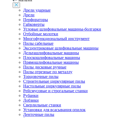
Дрели ударные
Дрели
Перфораторы
Гайковерты
Угловые шлифовальные машины-болгарки
Отбойные молотки
Многофункциональный инструмент
Пилы сабельные
Эксцентриковые шлифовальные машины
Дельташлифовальные машины
Плоскошлифовальные машины
Прямошлифовальные машины
Пилы дисковые ручные
Пилы отрезные по металлу
Торцовочные пилы
Строительные циркулярные пилы
Настольные циркулярные пилы
Рейсмусовые и строгальные станки
Рубанки
Лобзики
Сверлильные станки
Установки для всасывания опилок
Ленточные пилы