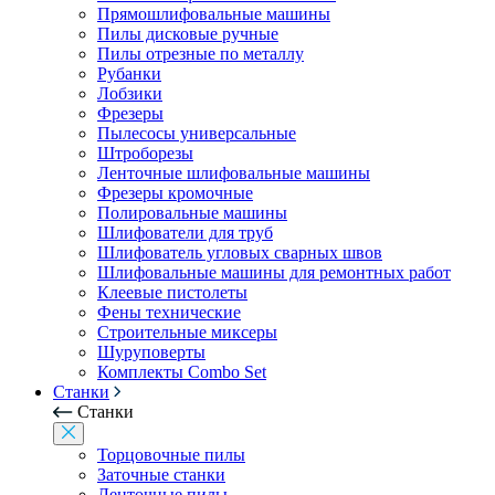
Прямошлифовальные машины
Пилы дисковые ручные
Пилы отрезные по металлу
Рубанки
Лобзики
Фрезеры
Пылесосы универсальные
Штроборезы
Ленточные шлифовальные машины
Фрезеры кромочные
Полировальные машины
Шлифователи для труб
Шлифователь угловых сварных швов
Шлифовальные машины для ремонтных работ
Клеевые пистолеты
Фены технические
Строительные миксеры
Шуруповерты
Комплекты Combo Set
Станки
Станки
Торцовочные пилы
Заточные станки
Ленточные пилы