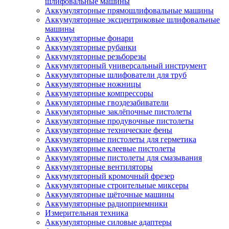
шлифовальные машины
Аккумуляторные прямошлифовальные машины
Аккумуляторные эксцентриковые шлифовальные
машины
Аккумуляторные фонари
Аккумуляторные рубанки
Аккумуляторные резьборезы
Аккумуляторный универсальный инструмент
Аккумуляторные шлифователи для труб
Аккумуляторные ножницы
Аккумуляторные компрессоры
Аккумуляторные гвоздезабиватели
Аккумуляторные заклёпочные пистолеты
Аккумуляторные продувочные пистолеты
Аккумуляторные технические фены
Аккумуляторные пистолеты для герметика
Аккумуляторные клеевые пистолеты
Аккумуляторные пистолеты для смазывания
Аккумуляторные вентиляторы
Аккумуляторный кромочный фрезер
Аккумуляторные строительные миксеры
Аккумуляторные щёточные машины
Аккумуляторные радиоприемники
Измерительная техника
Аккумуляторные силовые адаптеры