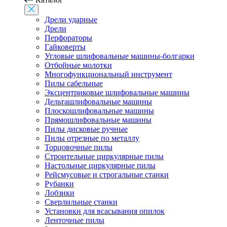
Дрели ударные
Дрели
Перфораторы
Гайковерты
Угловые шлифовальные машины-болгарки
Отбойные молотки
Многофункциональный инструмент
Пилы сабельные
Эксцентриковые шлифовальные машины
Дельташлифовальные машины
Плоскошлифовальные машины
Прямошлифовальные машины
Пилы дисковые ручные
Пилы отрезные по металлу
Торцовочные пилы
Строительные циркулярные пилы
Настольные циркулярные пилы
Рейсмусовые и строгальные станки
Рубанки
Лобзики
Сверлильные станки
Установки для всасывания опилок
Ленточные пилы