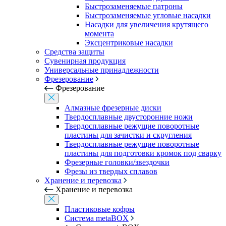
Быстрозаменяемые патроны
Быстрозаменяемые угловые насадки
Насадки для увеличения крутящего
момента
Эксцентриковые насадки
Средства защиты
Сувенирная продукция
Универсальные принадлежности
Фрезерование
Фрезерование
Алмазные фрезерные диски
Твердосплавные двусторонние ножи
Твердосплавные режущие поворотные
пластины для зачистки и скругления
Твердосплавные режущие поворотные
пластины для подготовки кромок под сварку
Фрезерные головки/звездочки
Фрезы из твердых сплавов
Хранение и перевозка
Хранение и перевозка
Пластиковые кофры
Система metaBOX