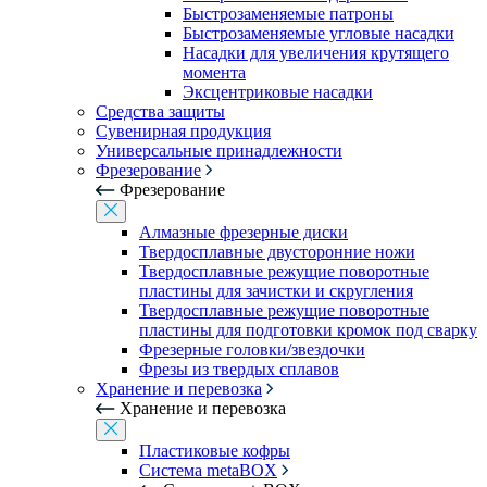
Быстрозаменяемые патроны
Быстрозаменяемые угловые насадки
Насадки для увеличения крутящего
момента
Эксцентриковые насадки
Средства защиты
Сувенирная продукция
Универсальные принадлежности
Фрезерование
Фрезерование
Алмазные фрезерные диски
Твердосплавные двусторонние ножи
Твердосплавные режущие поворотные
пластины для зачистки и скругления
Твердосплавные режущие поворотные
пластины для подготовки кромок под сварку
Фрезерные головки/звездочки
Фрезы из твердых сплавов
Хранение и перевозка
Хранение и перевозка
Пластиковые кофры
Система metaBOX