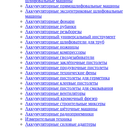
шлифовальные машины
Аккумуляторные прямошлифовальные машины
Аккумуляторные эксцентриковые шлифовальные
машины
Аккумуляторные фонари
Аккумуляторные рубанки
Аккумуляторные резьборезы
Аккумуляторный универсальный инструмент
Аккумуляторные шлифователи для труб
Аккумуляторные ножницы
Аккумуляторные компрессоры
Аккумуляторные гвоздезабиватели
Аккумуляторные заклёпочные пистолеты
Аккумуляторные продувочные пистолеты
Аккумуляторные технические фены
Аккумуляторные пистолеты для герметика
Аккумуляторные клеевые пистолеты
Аккумуляторные пистолеты для смазывания
Аккумуляторные вентиляторы
Аккумуляторный кромочный фрезер
Аккумуляторные строительные миксеры
Аккумуляторные щёточные машины
Аккумуляторные радиоприемники
Измерительная техника
Аккумуляторные силовые адаптеры