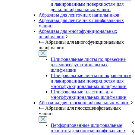
и лакированным поверхностям для
дельташлифовальных машин
Абразивы для ленточных напильников
Абразивы для ленточных шлифовальных
машин
Абразивы для многофункциональных
шлифмашин
Абразивы для многофункциональных
шлифмашин
Шлифовальные листы по древесине
для многофункциональных
шлифмашин
Шлифовальные листы по окрашенным
и лакированным поверхностям для
многофункциональных шлифмашин
Шлифовальные пластины для
многофункциональных шлифмашин
Абразивы для плоскошлифовальных машин
Абразивы для плоскошлифовальных
машин
3
3
Перфорированные шлифовальные
пластины для плоскошлифовальных
3
3