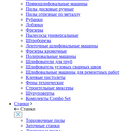
Прямошлифовальные машины
Пилы дисковые ручные
Пилы отрезные по металлу
Рубанки
Лобзики
Фрезеры
Пылесосы универсальные
Штроборезы
Ленточные шлифовальные машины
Фрезеры кромочные
Полировальные машины
Шлифователи для труб
Шлифователь угловых сварных швов
Шлифовальные машины для ремонтных работ
Клеевые пистолеты
Фены технические
Строительные миксеры
Шуруповерты
Комплекты Combo Set
Станки
Станки
Торцовочные пилы
Заточные станки
Ленточные пилы