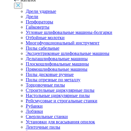
Дрели ударные
Дрели
Перфораторы
Гайковерты
Угловые шлифовальные машины-болгарки
Отбойные молотки
Многофункциональный инструмент
Пилы сабельные
Эксцентриковые шлифовальные машины
Дельташлифовальные машины
Плоскошлифовальные машины
Прямошлифовальные машины
Пилы дисковые ручные
Пилы отрезные по металлу
Торцовочные пилы
Строительные циркулярные пилы
Настольные циркулярные пилы
Рейсмусовые и строгальные станки
Рубанки
Лобзики
Сверлильные станки
Установки для всасывания опилок
Ленточные пилы