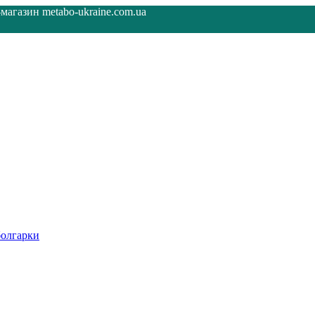
агазин metabo-ukraine.com.ua
олгарки