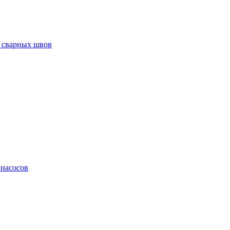
 сварных швов
 насосов