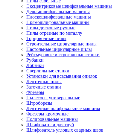
Пилы сабельные
Эксцентриковые шлифовальные машины
Дельташлифовальные машины
Плоскошлифовальные машины
Прямошлифовальные машины
Пилы дисковые ручные
Пилы отрезные по металлу
Торцовочные пилы
Строительные циркулярные пилы
Настольные циркулярные пилы
Рейсмусовые и строгальные станки
Рубанки
Лобзики
Сверлильные станки
Установки для всасывания опилок
Ленточные пилы
Заточные станки
Фрезеры
Пылесосы универсальные
Штроборезы
Ленточные шлифовальные машины
Фрезеры кромочные
Полировальные машины
Шлифователи для труб
Шлифователь угловых сварных швов