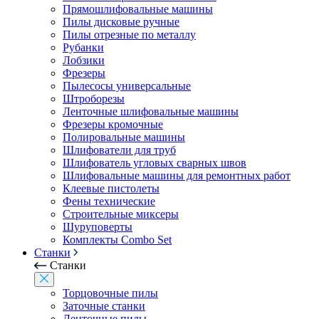
Прямошлифовальные машины
Пилы дисковые ручные
Пилы отрезные по металлу
Рубанки
Лобзики
Фрезеры
Пылесосы универсальные
Штроборезы
Ленточные шлифовальные машины
Фрезеры кромочные
Полировальные машины
Шлифователи для труб
Шлифователь угловых сварных швов
Шлифовальные машины для ремонтных работ
Клеевые пистолеты
Фены технические
Строительные миксеры
Шуруповерты
Комплекты Combo Set
Станки
Станки
Торцовочные пилы
Заточные станки
Ленточные пилы