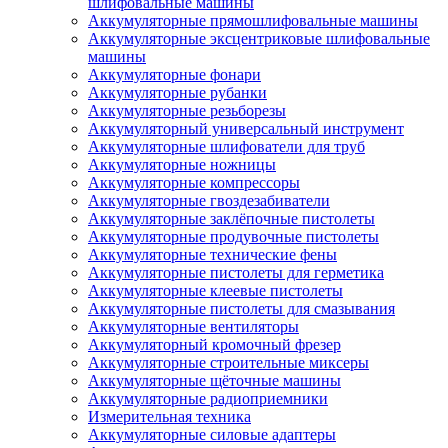
шлифовальные машины
Аккумуляторные прямошлифовальные машины
Аккумуляторные эксцентриковые шлифовальные
машины
Аккумуляторные фонари
Аккумуляторные рубанки
Аккумуляторные резьборезы
Аккумуляторный универсальный инструмент
Аккумуляторные шлифователи для труб
Аккумуляторные ножницы
Аккумуляторные компрессоры
Аккумуляторные гвоздезабиватели
Аккумуляторные заклёпочные пистолеты
Аккумуляторные продувочные пистолеты
Аккумуляторные технические фены
Аккумуляторные пистолеты для герметика
Аккумуляторные клеевые пистолеты
Аккумуляторные пистолеты для смазывания
Аккумуляторные вентиляторы
Аккумуляторный кромочный фрезер
Аккумуляторные строительные миксеры
Аккумуляторные щёточные машины
Аккумуляторные радиоприемники
Измерительная техника
Аккумуляторные силовые адаптеры