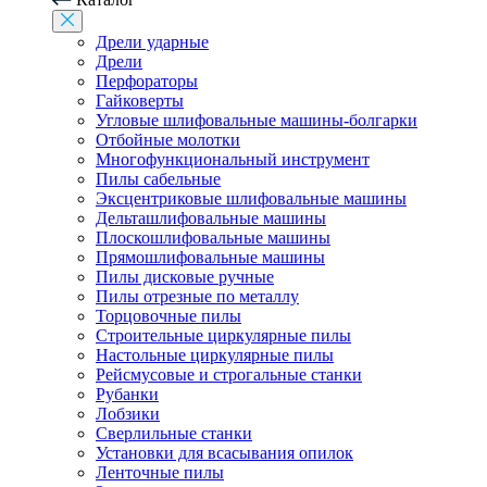
Дрели ударные
Дрели
Перфораторы
Гайковерты
Угловые шлифовальные машины-болгарки
Отбойные молотки
Многофункциональный инструмент
Пилы сабельные
Эксцентриковые шлифовальные машины
Дельташлифовальные машины
Плоскошлифовальные машины
Прямошлифовальные машины
Пилы дисковые ручные
Пилы отрезные по металлу
Торцовочные пилы
Строительные циркулярные пилы
Настольные циркулярные пилы
Рейсмусовые и строгальные станки
Рубанки
Лобзики
Сверлильные станки
Установки для всасывания опилок
Ленточные пилы