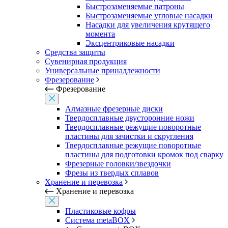
Быстрозаменяемые патроны
Быстрозаменяемые угловые насадки
Насадки для увеличения крутящего
момента
Эксцентриковые насадки
Средства защиты
Сувенирная продукция
Универсальные принадлежности
Фрезерование
Фрезерование
Алмазные фрезерные диски
Твердосплавные двусторонние ножи
Твердосплавные режущие поворотные
пластины для зачистки и скругления
Твердосплавные режущие поворотные
пластины для подготовки кромок под сварку
Фрезерные головки/звездочки
Фрезы из твердых сплавов
Хранение и перевозка
Хранение и перевозка
Пластиковые кофры
Система metaBOX