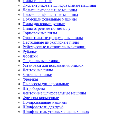
Пилы сабельные
Эксцентриковые шлифовальные машины
Дельташлифовальные машины
Плоскошлифовальные машины
Прямошлифовальные машины
Пилы дисковые ручные
Пилы отрезные по металлу
Торцовочные пилы
Строительные циркулярные пилы
Настольные циркулярные пилы
Рейсмусовые и строгальные станки
Рубанки
Лобзики
Сверлильные станки
Установки для всасывания опилок
Ленточные пилы
Заточные станки
Фрезеры
Пылесосы универсальные
Штроборезы
Ленточные шлифовальные машины
Фрезеры кромочные
Полировальные машины
Шлифователи для труб
Шлифователь угловых сварных швов