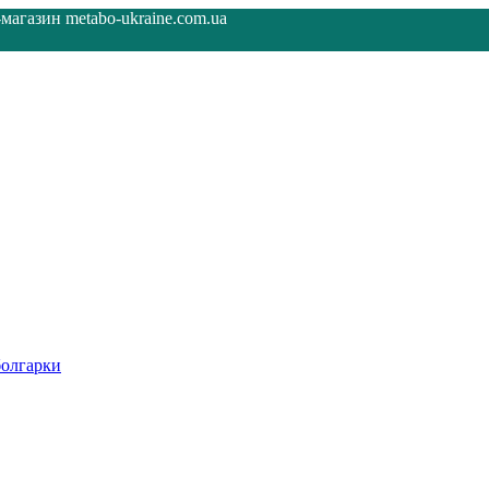
агазин metabo-ukraine.com.ua
олгарки