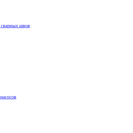
 сварных швов
 насосов