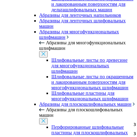
и лакированным поверхностям для
дельташлифовальных машин
Абразивы для ленточных напильников
Абразивы для ленточных шлифовальных
машин
Абразивы для многофункциональных
шлифмашин
Абразивы для многофункциональных
шлифмашин
Шлифовальные листы по древесине
для многофункциональных
шлифмашин
Шлифовальные листы по окрашенным
и лакированным поверхностям для
многофункциональных шлифмашин
Шлифовальные пластины для
многофункциональных шлифмашин
Абразивы для плоскошлифовальных машин
Абразивы для плоскошлифовальных
машин
3
3
Перфорированные шлифовальные
пластины для плоскошлифовальных
3
3