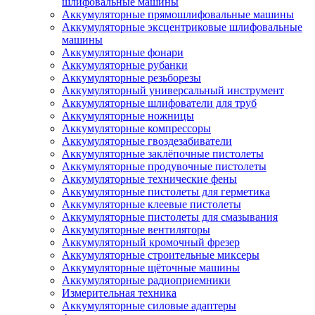
шлифовальные машины
Аккумуляторные прямошлифовальные машины
Аккумуляторные эксцентриковые шлифовальные
машины
Аккумуляторные фонари
Аккумуляторные рубанки
Аккумуляторные резьборезы
Аккумуляторный универсальный инструмент
Аккумуляторные шлифователи для труб
Аккумуляторные ножницы
Аккумуляторные компрессоры
Аккумуляторные гвоздезабиватели
Аккумуляторные заклёпочные пистолеты
Аккумуляторные продувочные пистолеты
Аккумуляторные технические фены
Аккумуляторные пистолеты для герметика
Аккумуляторные клеевые пистолеты
Аккумуляторные пистолеты для смазывания
Аккумуляторные вентиляторы
Аккумуляторный кромочный фрезер
Аккумуляторные строительные миксеры
Аккумуляторные щёточные машины
Аккумуляторные радиоприемники
Измерительная техника
Аккумуляторные силовые адаптеры