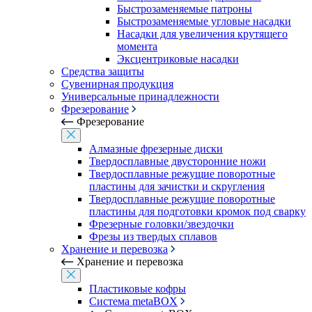
Быстрозаменяемые патроны
Быстрозаменяемые угловые насадки
Насадки для увеличения крутящего
момента
Эксцентриковые насадки
Средства защиты
Сувенирная продукция
Универсальные принадлежности
Фрезерование
Фрезерование
Алмазные фрезерные диски
Твердосплавные двусторонние ножи
Твердосплавные режущие поворотные
пластины для зачистки и скругления
Твердосплавные режущие поворотные
пластины для подготовки кромок под сварку
Фрезерные головки/звездочки
Фрезы из твердых сплавов
Хранение и перевозка
Хранение и перевозка
Пластиковые кофры
Система metaBOX