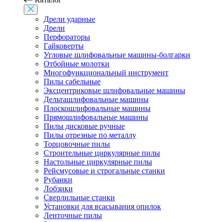
Дрели ударные
Дрели
Перфораторы
Гайковерты
Угловые шлифовальные машины-болгарки
Отбойные молотки
Многофункциональный инструмент
Пилы сабельные
Эксцентриковые шлифовальные машины
Дельташлифовальные машины
Плоскошлифовальные машины
Прямошлифовальные машины
Пилы дисковые ручные
Пилы отрезные по металлу
Торцовочные пилы
Строительные циркулярные пилы
Настольные циркулярные пилы
Рейсмусовые и строгальные станки
Рубанки
Лобзики
Сверлильные станки
Установки для всасывания опилок
Ленточные пилы