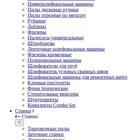
Прямошлифовальные машины
Пилы дисковые ручные
Пилы отрезные по металлу
Рубанки
Лобзики
Фрезеры
Пылесосы универсальные
Штроборезы
Ленточные шлифовальные машины
Фрезеры кромочные
Полировальные машины
Шлифователи для труб
Шлифователь угловых сварных швов
Шлифовальные машины для ремонтных работ
Клеевые пистолеты
Фены технические
Строительные миксеры
Шуруповерты
Комплекты Combo Set
Станки
Станки
Торцовочные пилы
Заточные станки
Ленточные пилы