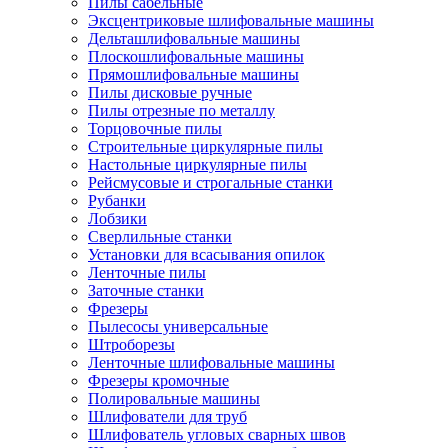
Пилы сабельные
Эксцентриковые шлифовальные машины
Дельташлифовальные машины
Плоскошлифовальные машины
Прямошлифовальные машины
Пилы дисковые ручные
Пилы отрезные по металлу
Торцовочные пилы
Строительные циркулярные пилы
Настольные циркулярные пилы
Рейсмусовые и строгальные станки
Рубанки
Лобзики
Сверлильные станки
Установки для всасывания опилок
Ленточные пилы
Заточные станки
Фрезеры
Пылесосы универсальные
Штроборезы
Ленточные шлифовальные машины
Фрезеры кромочные
Полировальные машины
Шлифователи для труб
Шлифователь угловых сварных швов