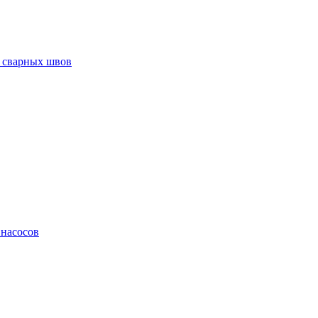
 сварных швов
 насосов