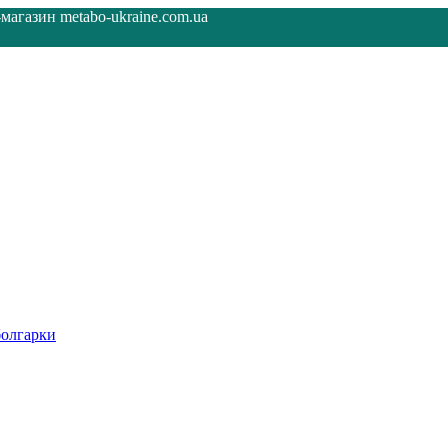
агазин metabo-ukraine.com.ua
олгарки