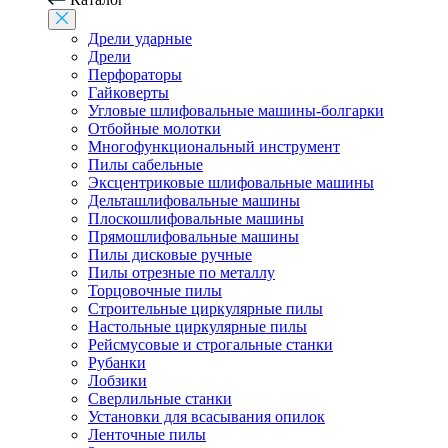
Дрели ударные
Дрели
Перфораторы
Гайковерты
Угловые шлифовальные машины-болгарки
Отбойные молотки
Многофункциональный инструмент
Пилы сабельные
Эксцентриковые шлифовальные машины
Дельташлифовальные машины
Плоскошлифовальные машины
Прямошлифовальные машины
Пилы дисковые ручные
Пилы отрезные по металлу
Торцовочные пилы
Строительные циркулярные пилы
Настольные циркулярные пилы
Рейсмусовые и строгальные станки
Рубанки
Лобзики
Сверлильные станки
Установки для всасывания опилок
Ленточные пилы