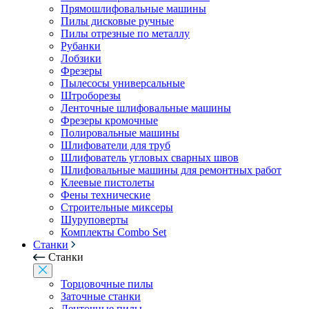
Прямошлифовальные машины
Пилы дисковые ручные
Пилы отрезные по металлу
Рубанки
Лобзики
Фрезеры
Пылесосы универсальные
Штроборезы
Ленточные шлифовальные машины
Фрезеры кромочные
Полировальные машины
Шлифователи для труб
Шлифователь угловых сварных швов
Шлифовальные машины для ремонтных работ
Клеевые пистолеты
Фены технические
Строительные миксеры
Шуруповерты
Комплекты Combo Set
Станки
Станки
Торцовочные пилы
Заточные станки
Ленточные пилы