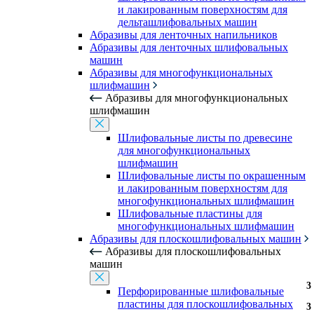
и лакированным поверхностям для
дельташлифовальных машин
Абразивы для ленточных напильников
Абразивы для ленточных шлифовальных
машин
Абразивы для многофункциональных
шлифмашин
Абразивы для многофункциональных
шлифмашин
Шлифовальные листы по древесине
для многофункциональных
шлифмашин
Шлифовальные листы по окрашенным
и лакированным поверхностям для
многофункциональных шлифмашин
Шлифовальные пластины для
многофункциональных шлифмашин
Абразивы для плоскошлифовальных машин
Абразивы для плоскошлифовальных
машин
3
3
3
3
3
3
3
3
Перфорированные шлифовальные
пластины для плоскошлифовальных
3
3
3
3
3
3
3
3