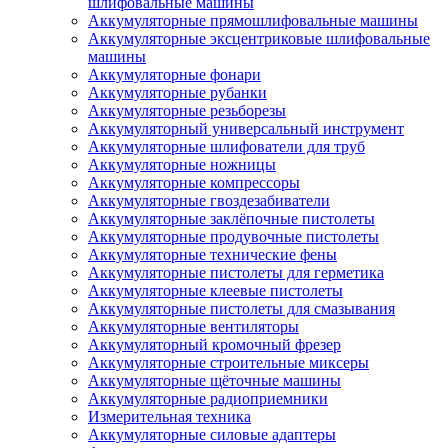
шлифовальные машины
Аккумуляторные прямошлифовальные машины
Аккумуляторные эксцентриковые шлифовальные
машины
Аккумуляторные фонари
Аккумуляторные рубанки
Аккумуляторные резьборезы
Аккумуляторный универсальный инструмент
Аккумуляторные шлифователи для труб
Аккумуляторные ножницы
Аккумуляторные компрессоры
Аккумуляторные гвоздезабиватели
Аккумуляторные заклёпочные пистолеты
Аккумуляторные продувочные пистолеты
Аккумуляторные технические фены
Аккумуляторные пистолеты для герметика
Аккумуляторные клеевые пистолеты
Аккумуляторные пистолеты для смазывания
Аккумуляторные вентиляторы
Аккумуляторный кромочный фрезер
Аккумуляторные строительные миксеры
Аккумуляторные щёточные машины
Аккумуляторные радиоприемники
Измерительная техника
Аккумуляторные силовые адаптеры