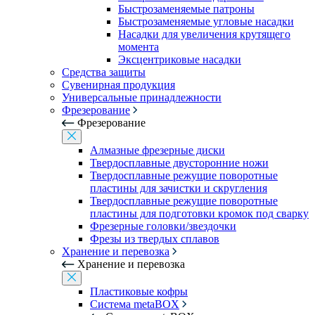
Быстрозаменяемые патроны
Быстрозаменяемые угловые насадки
Насадки для увеличения крутящего
момента
Эксцентриковые насадки
Средства защиты
Сувенирная продукция
Универсальные принадлежности
Фрезерование
Фрезерование
Алмазные фрезерные диски
Твердосплавные двусторонние ножи
Твердосплавные режущие поворотные
пластины для зачистки и скругления
Твердосплавные режущие поворотные
пластины для подготовки кромок под сварку
Фрезерные головки/звездочки
Фрезы из твердых сплавов
Хранение и перевозка
Хранение и перевозка
Пластиковые кофры
Система metaBOX