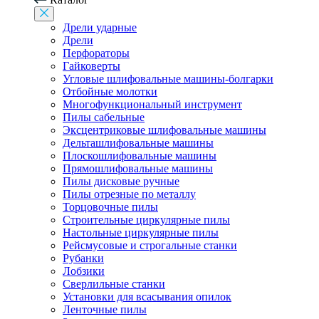
Дрели ударные
Дрели
Перфораторы
Гайковерты
Угловые шлифовальные машины-болгарки
Отбойные молотки
Многофункциональный инструмент
Пилы сабельные
Эксцентриковые шлифовальные машины
Дельташлифовальные машины
Плоскошлифовальные машины
Прямошлифовальные машины
Пилы дисковые ручные
Пилы отрезные по металлу
Торцовочные пилы
Строительные циркулярные пилы
Настольные циркулярные пилы
Рейсмусовые и строгальные станки
Рубанки
Лобзики
Сверлильные станки
Установки для всасывания опилок
Ленточные пилы