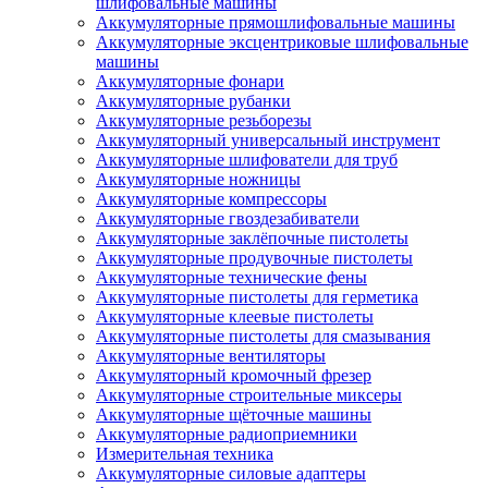
шлифовальные машины
Аккумуляторные прямошлифовальные машины
Аккумуляторные эксцентриковые шлифовальные
машины
Аккумуляторные фонари
Аккумуляторные рубанки
Аккумуляторные резьборезы
Аккумуляторный универсальный инструмент
Аккумуляторные шлифователи для труб
Аккумуляторные ножницы
Аккумуляторные компрессоры
Аккумуляторные гвоздезабиватели
Аккумуляторные заклёпочные пистолеты
Аккумуляторные продувочные пистолеты
Аккумуляторные технические фены
Аккумуляторные пистолеты для герметика
Аккумуляторные клеевые пистолеты
Аккумуляторные пистолеты для смазывания
Аккумуляторные вентиляторы
Аккумуляторный кромочный фрезер
Аккумуляторные строительные миксеры
Аккумуляторные щёточные машины
Аккумуляторные радиоприемники
Измерительная техника
Аккумуляторные силовые адаптеры