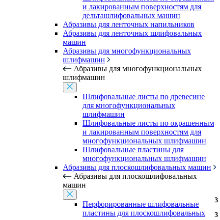
и лакированным поверхностям для
дельташлифовальных машин
Абразивы для ленточных напильников
Абразивы для ленточных шлифовальных
машин
Абразивы для многофункциональных
шлифмашин
Абразивы для многофункциональных
шлифмашин
Шлифовальные листы по древесине
для многофункциональных
шлифмашин
Шлифовальные листы по окрашенным
и лакированным поверхностям для
многофункциональных шлифмашин
Шлифовальные пластины для
многофункциональных шлифмашин
Абразивы для плоскошлифовальных машин
Абразивы для плоскошлифовальных
машин
3
3
Перфорированные шлифовальные
пластины для плоскошлифовальных
3
3