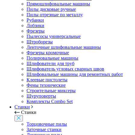
Прямошлифовальные машины
Пилы дисковые ручные
Пилы отрезные по металлу
Рубанки
Лобзики
Фрезеры
Пылесосы универсальные
Штроборезы
Ленточные шлифовальные машины
Фрезеры кромочные
Полировальные машины
Шлифователи для труб
Шлифователь угловых сварных швов
Шлифовальные машины для ремонтных работ
Клеевые пистолеты
Фены технические
Строительные миксеры
Шуруповерты
Комплекты Combo Set
Станки
Станки
Торцовочные пилы
Заточные станки
Ленточные пилы