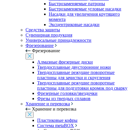
Быстрозаменяемые патроны
Быстрозаменяемые угловые насадки
Насадки для увеличения крутящего
момента
Эксцентриковые насадки
Средства защиты
Сувенирная продукция
Универсальные принадлежности
Фрезерование
Фрезерование
Алмазные фрезерные диски
Твердосплавные двусторонние ножи
Твердосплавные режущие поворотные
пластины для зачистки и скругления
Твердосплавные режущие поворотные
пластины для подготовки кромок под сварку
Фрезерные головки/звездочки
Фрезы из твердых сплавов
Хранение и перевозка
Хранение и перевозка
Пластиковые кофры
Система metaBOX